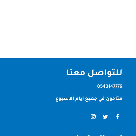
العديد من المشاريع السكنية والتجارية في دولة
الإمارات، حيث يوفر حلاً مريحاً وجمالياً وصديقاً للبيئة. في
إمارة أم القيوين، تبرز الشركات المتخصصة في تركيب
العشب الصناعي كخيار...
للتواصل معنا
0543147776
متاحون في جميع ايام الاسبوع