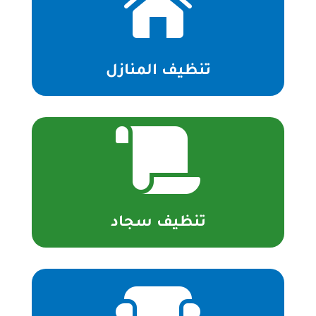

تنظيف المنازل

تنظيف سجاد
