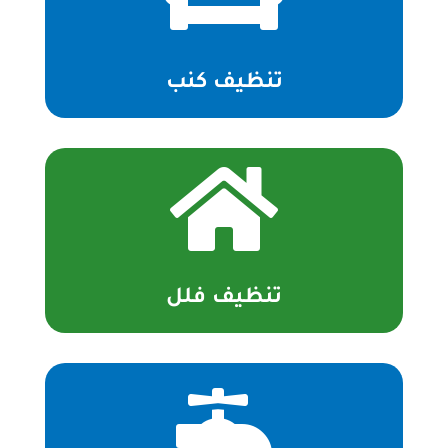
تنظيف كنب

تنظيف فلل
