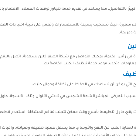
كبيرًا بالتفاصيل، مما يساعد في تقديم خدمة تتجاوز توقعات العملاء. الاهتمام
اء متميزة، حيث تستجيب بسرعة للاستفسارات وتعمل على تلبية احتياجات العملاء
 ومريحة.
ين
كنك التواصل مع شركة الصقر كلين بسهولة. اتصل بالرقم 0543147776 أو قم بزيارة موقع الشركة الإلكتروني
علومات وتحديد موعد خدمة تنظيف الكنب الخاصة بك.
نظيف
ح التي يمكن أن تساعدك في الحفاظ على نظافة وجمال كنبك:
سبب التعرض المباشر لأشعة الشمس في تلاشي الألوان وتلف الأنسجة. حاول ال
وث بقع، حاول تنظيفها بأسرع وقت ممكن لتجنب تفاقم المشكلة. استخدم قطعة
حماية الكنب من البقع والأوساخ، مما يسهل عملية تنظيفه وصيانته. واقيات الك
اظ على جفاف الأقمشة ومنع تراكم الروائح الكريهة. التهوية الجيدة تساهم في 