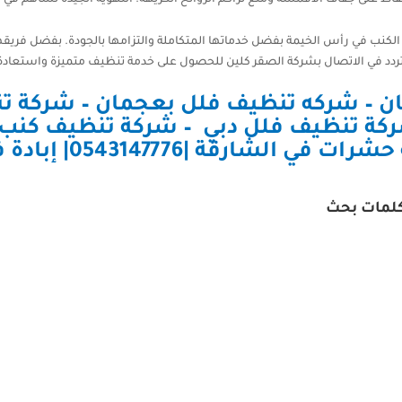
الكنب في رأس الخيمة بفضل خدماتها المتكاملة والتزامها بالجودة. بفضل فريقها
 تتردد في الاتصال بشركة الصقر كلين للحصول على خدمة تنظيف متميزة واستعادة
ن
–
شركه تنظيف فلل بعجمان
–
شركة تن
كة تنظيف فلل دبي
–
الشارقة |0543147776| إبادة فورية
لمات بحث
لخيمة – تنظيف مضمون بأسعار معقولة إذا كنت تبحث عن شركة تنظيف في رأ
تنظيف الكنب والسجاد تنظيف الزجاج تعقيم الأسطح والمطابخ 📞 تواصل معنا..