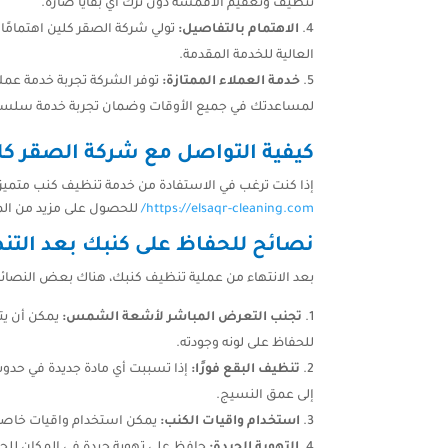
تنظيف وتعقيم الأقمشة دون ترك أي بقايا ضارة.
الاهتمام بالتفاصيل:
تولي شركة الصقر كلين اهتمامًا 
العالية للخدمة المقدمة.
خدمة العملاء الممتازة:
توفر الشركة تجربة خدمة عمل
لمساعدتك في جميع الأوقات وضمان تجربة خدمة سلسة
كيفية التواصل مع شركة الصقر كل
إذا كنت ترغب في الاستفادة من خدمة تنظيف كنب متميزة في رأس الخيمة، يم
https://elsaqr-cleaning.com/
للحصول على مزيد من الم
نصائح للحفاظ على كنبك بعد الت
بعد الانتهاء من عملية تنظيف كنبك، هناك بعض النصائ
تجنب التعرض المباشر لأشعة الشمس:
يمكن أن يت
للحفاظ على لونه وجودته.
تنظيف البقع فورًا:
إذا تسببت أي مادة جديدة في حد
إلى عمق النسيج.
استخدام واقيات الكنب:
يمكن استخدام واقيات خاصة ل
التهوية الجيدة:
حافظ على تهوية جيدة في المكان للحف