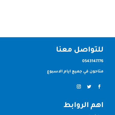
في محيصنة دبي أمرًا ضروريًا للحفاظ على بيئة صحية
ونظيفة.ومع الانشغال اليومي...
للتواصل معنا
0543147776
متاحون في جميع ايام الاسبوع
اهم الروابط