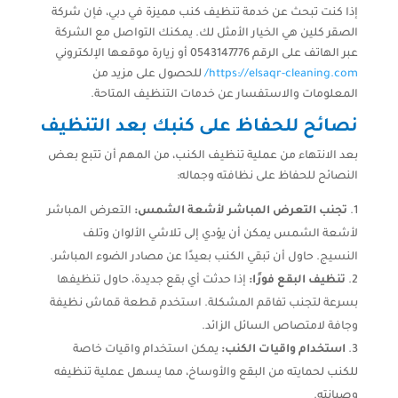
إذا كنت تبحث عن خدمة تنظيف كنب مميزة في دبي، فإن شركة
الصقر كلين هي الخيار الأمثل لك. يمكنك التواصل مع الشركة
عبر الهاتف على الرقم 0543147776 أو زيارة موقعها الإلكتروني
https://elsaqr-cleaning.com/
للحصول على مزيد من
المعلومات والاستفسار عن خدمات التنظيف المتاحة.
نصائح للحفاظ على كنبك بعد التنظيف
بعد الانتهاء من عملية تنظيف الكنب، من المهم أن تتبع بعض
النصائح للحفاظ على نظافته وجماله:
تجنب التعرض المباشر لأشعة الشمس:
التعرض المباشر
لأشعة الشمس يمكن أن يؤدي إلى تلاشي الألوان وتلف
النسيج. حاول أن تبقي الكنب بعيدًا عن مصادر الضوء المباشر.
تنظيف البقع فورًا:
إذا حدثت أي بقع جديدة، حاول تنظيفها
بسرعة لتجنب تفاقم المشكلة. استخدم قطعة قماش نظيفة
وجافة لامتصاص السائل الزائد.
استخدام واقيات الكنب:
يمكن استخدام واقيات خاصة
للكنب لحمايته من البقع والأوساخ، مما يسهل عملية تنظيفه
وصيانته.