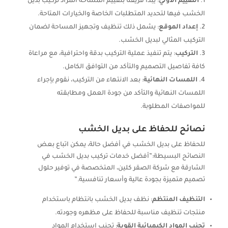
التقييم الأولي
: يبدأ فريقنا بتقييم المساحة المراد تركيب بديل
الخشب فيها لتحديد المتطلبات الخاصة والخيارات المتاحة.
إعداد الموقع
: يشمل ذلك تنظيف وتجهيز المساحة لضمان
التركيب المثالي لبديل الخشب.
التركيب
: يتم تنفيذ عملية التركيب بدقة واحترافية، مع مراعاة
كافة تفاصيل التصميم والتأكد من التوافق الكامل.
اللمسات النهائية
: بعد الانتهاء من التركيب، نقوم بإجراء
اللمسات النهائية والتأكد من جودة العمل ومطابقته
للمواصفات المطلوبة.
نصائح للحفاظ على بديل الخشب
للحفاظ على بديل الخشب في أفضل حالة، يمكن اتباع بعض
النصائح البسيطة:”أفضل خدمات تركيب بديل الخشب في
الشارقة مع شركة الصقر كلين، المتخصصة في توفير حلول
تصميم متميزة بجودة عالية وأسعار تنافسية.”
التنظيف المنتظم
: نظف بديل الخشب بانتظام باستخدام
منتجات تنظيف مناسبة للحفاظ على مظهره وجودته.
تجنب المواد الكيميائية القوية
: تجنب استخدام المواد