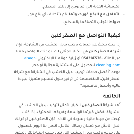
الكيميائية القوية التي قد تؤدي إلى تلف السطح.
التعامل مع البقع فور حدوثها
: قم بتنظيف أي بقع فور
حدوثها لتجنب التصاقها بالسطح.
كيفية التواصل مع الصقر كلين
إذا كنت تبحث عن خدمات تركيب بديل الخشب في الشارقة، فإن
شركه الصقر كلين
هي الخيار المثالي لك. يمكنك التواصل معنا
عبر الهاتف
0543147776
أو زيارة موقعنا الإلكتروني
elsaqr-
cleaning.com
للحصول على استشارة مجانية أو حجز
موعد.”أفضل خدمات تركيب بديل الخشب في الشارقة مع شركة
الصقر كلين، المتخصصة في توفير حلول تصميم متميزة بجودة
عالية وأسعار تنافسية.”
الخاتمة
تُعد
شركة الصقر كلين
الخيار الأمثل لتركيب بديل الخشب في
الشارقة بفضل خبرتها الواسعة وفريقها المحترف. إذا كنت
تبحث عن جودة عالية وسرعة في الأداء، فإن الصقر كلين توفر لك
الحل الأمثل مع ضمان رضاك الكامل. اتصل بنا اليوم للحصول
على خدمة تركيب بديل الخشب التي تلبي جميع احتياجاتك وتحقق