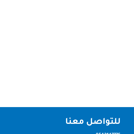
شركة أصباغ في عجمان تعد الدهانات والأصباغ جزءًا
أساسيًا من تزيين المنازل والمكاتب والمباني التجارية. في
مدينة عجمان، توجد العديد من الشركات المتخصصة في
تقديم خدمات الأصباغ والدهانات بأعلى جودة وأحدث
الصيغ والابتكارات. واحدة من أبرز هذه الشركات هي
شركة أصباغ في عجمان،...
للتواصل معنا