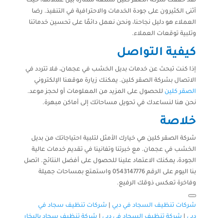
لقد حققت شركة الصقر كلين سمعة ممتازة بين عملائها، حيث
أثنى الكثيرون على جودة الخدمات والاحترافية في التنفيذ. رضا
العملاء هو دليل نجاحنا، ونحن نعمل دائمًا على تحسين خدماتنا
وتلبية توقعات العملاء.
كيفية التواصل
إذا كنت تبحث عن خدمات بديل الخشب في عجمان، فلا تتردد في
الاتصال بشركة الصقر كلين. يمكنك زيارة موقعنا الإلكتروني
الصقر كلين
للحصول على المزيد من المعلومات أو لحجز موعد.
نحن هنا لنساعدك في تحويل مساحاتك إلى أماكن مبهرة.
خلاصة
شركة الصقر كلين هي خيارك الأمثل لتلبية احتياجاتك من بديل
الخشب في عجمان. مع خبرتنا وتفانينا في تقديم خدمات عالية
الجودة، يمكنك الاعتماد علينا للحصول على أفضل النتائج. اتصل
بنا اليوم على الرقم 0543147776 واستمتع بمساحات جميلة
وفاخرة تعكس ذوقك الرفيع.
شركات تنظيف السجاد في دبي
|
شركات تنظيف سجاد في
دبي
|
شركة تنظيف السجاد في دبي
|
شركة تنظيف سجاد بالبخار