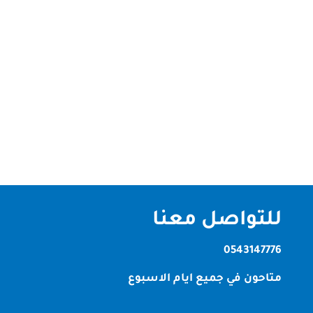
شركة تنظيف في محيصنة دبي | الصقر كلين لخدمات
التنظيف الشامل تُعد الصقر كلين أفضل شركة تنظيف
في محيصنة دبي واحدة من أكثر المناطق السكنية حيوية
داخل إمارة دبي، ولذلك أصبحت الحاجة إلى شركة تنظيف
في محيصنة دبي أمرًا ضروريًا للحفاظ على بيئة صحية
ونظيفة.ومع الانشغال اليومي...
للتواصل معنا
0543147776
متاحون في جميع ايام الاسبوع