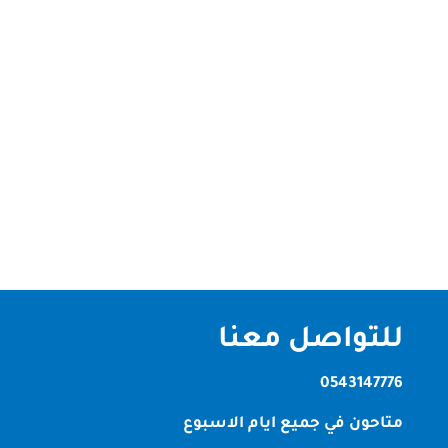
شركة تنظيف في الشارقة شركة تنظيف في الشارقة –
جودة واحتراف هل تبحث عن شركة تنظيف في الشارقة
موثوقة؟ انت في المكان الصحيح حيث اننا نقدم أفضل
خدمات تنظيف متقدمة للمنازل و المكاتب مع فريق عمل
مدرب ومعدات متطورة. الخدمات المتوفرة: تنظيف
الفلل في الشارقة تنظيف الكنب و...
للتواصل معنا
0543147776
متاحون في جميع ايام الاسبوع