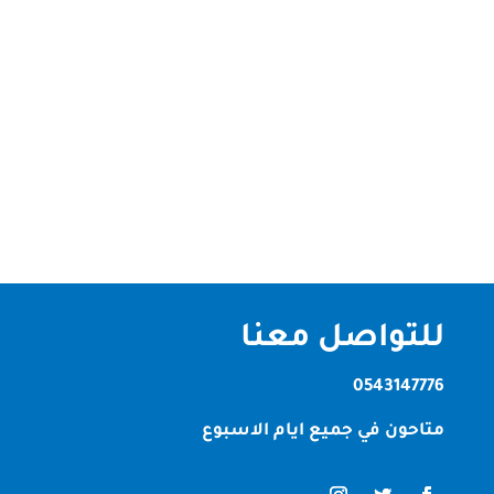
شركة تنظيف في الشارقة شركة تنظيف في الشارقة –
جودة واحتراف هل تبحث عن شركة تنظيف في الشارقة
موثوقة؟ انت في المكان الصحيح حيث اننا نقدم أفضل
خدمات تنظيف متقدمة للمنازل و المكاتب مع فريق عمل
مدرب ومعدات متطورة. الخدمات المتوفرة: تنظيف
الفلل في الشارقة تنظيف الكنب و...
للتواصل معنا
0543147776
متاحون في جميع ايام الاسبوع