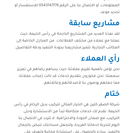
المعلومات، أو الاتصال بنا على الرقم 0543147776 للاستفسار أو
تحديد موعد.
مشاريع سابقة
لقد نفذنا العديد من المشاريع الناجحة في رأس الخيمة، حيث
عملنا مع عملاء من مختلف القطاعات. من المنازل الخاصة إلى
المكاتب التجارية، تتميز مشاريعنا بجودة التنفيذ ودقة التفاصيل.
رأي العملاء
نحن نؤمن بأهمية تقييم عملائنا، حيث يساهم رضاهم في تعزيز
سمعتنا. نحن فخورون بتقديم خدمات قد نالت إعجاب عملائنا،
مما جعلهم يوصون بنا لأصدقائهم وعائلاتهم.
ختام
شركة الصقر كلين هي الخيار المثالي لتركيب بديل الرخام في رأس
الخيمة. نقدم لك خدمات متكاملة تبدأ من الاستشارة وحتى
التركيب، مع ضمان الجودة والاحترافية. لا تتردد في الاتصال بنا
اليوم لتجربة خدماتنا الفريدة، ولنجعل مساحتك تنبض بالجمال
والتميز. سارع بالحصول على استشارة مجانية وتعرف على