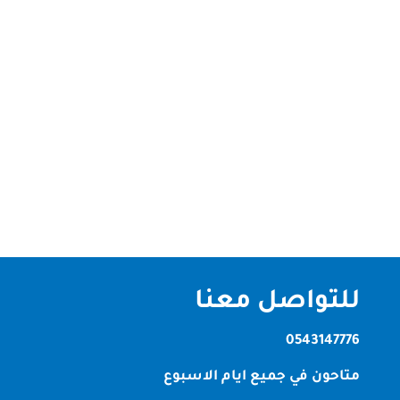
شركة تنظيف في محيصنة دبي | الصقر كلين لخدمات
التنظيف الشامل تُعد الصقر كلين أفضل شركة تنظيف
في محيصنة دبي واحدة من أكثر المناطق السكنية حيوية
داخل إمارة دبي، ولذلك أصبحت الحاجة إلى شركة تنظيف
في محيصنة دبي أمرًا ضروريًا للحفاظ على بيئة صحية
ونظيفة.ومع الانشغال اليومي...
للتواصل معنا
0543147776
متاحون في جميع ايام الاسبوع