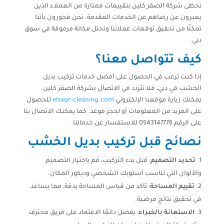
تحظى شركة الصقر كلين بتقييمات ممتازة من العملاء الذين
يعبرون عن رضاهم عن الخدمات المقدمة. نحن فخورون بأننا
تمكنّا من تحقيق توقعات عملائنا ونحتل مكانة مرموقة في سوق
دبي.
كيف تتواصل معنا؟
إذا كنت ترغب في الحصول على أفضل خدمات تركيب بديل
الخشب في دبي، فلا تتردد في الاتصال بشركة الصقر كلين.
يمكنك زيارة موقعنا الإلكتروني
elsaqr-cleaning.com
للحصول
على المزيد من المعلومات أو لحجز موعد. كما يمكنك الاتصال بنا
على الرقم 0543147776 للاستفسار عن خدماتنا.
نصائح قبل تركيب بديل الخشب
تحديد التصميم
: قبل بدء التركيب، قم باختيار التصميم
والألوان التي تناسب أسلوبك الشخصي وديكور المكان.
تقييم المساحة
: تأكد من قياس المساحة بدقة، مما يساعد
في تحقيق نتائج مرضية.
الاستعانة بالخبراء
: يفضل دائمًا الاعتماد على فريق محترف