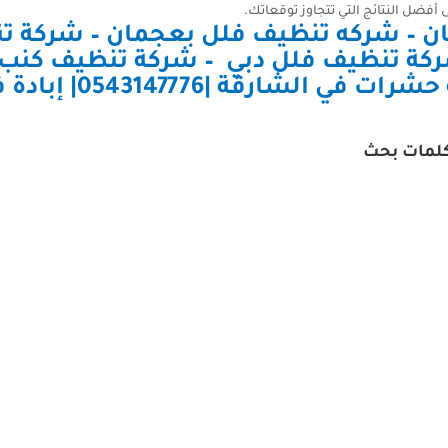
أفضل النتائج التي تتجاوز توقعاتك.
ن
–
شركه تنظيف فلل بعجمان
–
شركة تن
كة تنظيف فلل دبي
–
الشارقة |0543147776| إبادة فورية
لمات بحث