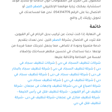
للحصول على المزيد من المعلومات حول خدماتنا أو لتحديد موعد
استشارة، يمكنك زيارة موقعنا الإلكتروني
الصقر كلين
أو
الاتصال بنا على الرقم 0543147776. نحن هنا لمساعدتك في
تحويل رؤيتك إلى واقع.
خاتمة
في النهاية، إذا كنت تبحث عن تركيب بديل الرخام في أم القيوين،
فلا تتردد في الاتصال بشركة
الصقر
كلين. نحن نعدك بتقديم
خدمة متميزة وجودة لا تضاهى، مما يجعل تجربتك معنا فريدة من
نوعها. دعنا نساعدك في تحسين مظهر مساحتك وإضفاء
لمسة من الفخامة والأناقة عليها.
شركات تنظيف السجاد في دبي
|
شركات تنظيف سجاد في
دبي
|
شركة تنظيف السجاد في دبي
|
شركة تنظيف سجاد بالبخار
فى دبى
|
شركة تنظيف سجاد فى دبى
|
شركة تنظيف سجاد في
دبي
|
شركة تنظيف في دبي
|
شركه تنظيف سجاد دبي
شركة اصباغ في دبي–
شركة تنظيف واجهات فى عجمان
–
شركة
تنظيف في أم القيوين
–
شركة تنظيف فلل في رأس الخيمة
–
شركة تنظيف منازل في عجمان
–
شركة تنظيف في دبى
–
شركة
تنظيف فلل في دبي