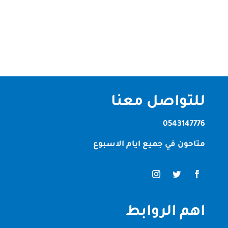
حلول العشب الاصطناعي للمنازل والحدائق والمرافق
العامة. مع تزايد الطلب على العشب الصناعي في
السنوات الأخيرة، تقدم الشركة مجموعة...
للتواصل معنا
0543147776
متاحون في جميع ايام الاسبوع
اهم الروابط