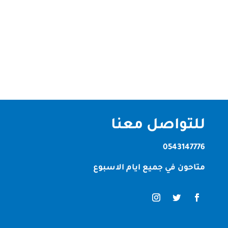
التنظيف الشامل تُعد الصقر كلين أفضل شركة تنظيف
في محيصنة دبي واحدة من أكثر المناطق السكنية حيوية
داخل إمارة دبي، ولذلك أصبحت الحاجة إلى شركة تنظيف
في محيصنة دبي أمرًا ضروريًا للحفاظ على بيئة صحية
ونظيفة.ومع الانشغال اليومي...
للتواصل معنا
0543147776
متاحون في جميع ايام الاسبوع