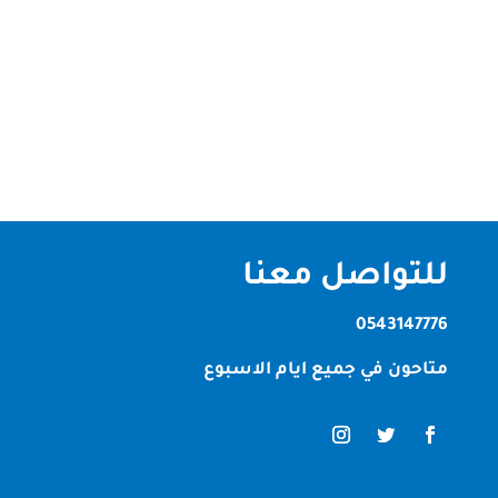
للتجميل والراحة تعد شركة عشب الصناعي في رأس
الخيمة واحدة من أبرز الشركات المتخصصة في تقديم
حلول العشب الاصطناعي للمنازل والحدائق والمرافق
العامة. مع تزايد الطلب على العشب الصناعي في
السنوات الأخيرة، تقدم الشركة مجموعة...
للتواصل معنا
0543147776
متاحون في جميع ايام الاسبوع