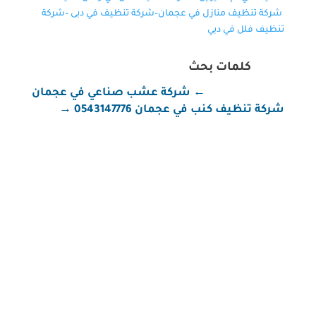
شركة تنظيف منازل في عجمان
–
شركة تنظيف في دبى
–
شركة
تنظيف فلل في دبي
كلمات بحث
←
شركة عشب صناعي في عجمان
شركة تنظيف كنب في عجمان 0543147776
→
شركة تنظيف في عجمان شركة تنظيف في عجمان تُعد
شركة الصقر كلين واحدة من أبرز شركات التنظيف في
إمارة عجمان، حيث تقدم مجموعة متكاملة من خدمات
التنظيف التي تلبي احتياجات العملاء سواء في المنازل أو
الفلل أو المكاتب أو الشركات. نحن في الصقر كلين نؤمن
أن النظافة هي عنوان...