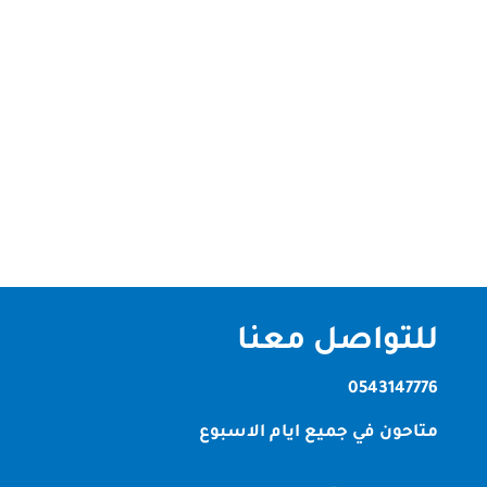
شركة أصباغ في عجمان تعد الدهانات والأصباغ جزءًا
أساسيًا من تزيين المنازل والمكاتب والمباني التجارية. في
مدينة عجمان، توجد العديد من الشركات المتخصصة في
تقديم خدمات الأصباغ والدهانات بأعلى جودة وأحدث
الصيغ والابتكارات. واحدة من أبرز هذه الشركات هي
شركة أصباغ في عجمان،...
للتواصل معنا
0543147776
متاحون في جميع ايام الاسبوع