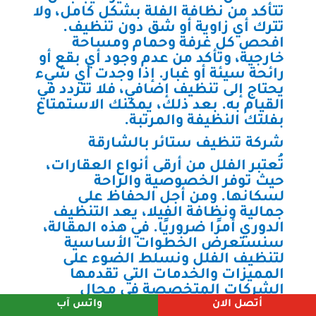
تتأكد من نظافة الفلة بشكل كامل، ولا
تترك أي زاوية أو شق دون تنظيف.
افحص كل غرفة وحمام ومساحة
خارجية، وتأكد من عدم وجود أي بقع أو
رائحة سيئة أو غبار. إذا وجدت أي شيء
يحتاج إلى تنظيف إضافي، فلا تتردد في
القيام به. بعد ذلك، يمكنك الاستمتاع
بفلتك النظيفة والمرتبة.
شركة تنظيف ستائر بالشارقة
تُعتبر الفلل من أرقى أنواع العقارات،
حيث توفر الخصوصية والراحة
لسكانها. ومن أجل الحفاظ على
جمالية ونظافة الفيلا، يعد التنظيف
الدوري أمرًا ضروريًا. في هذه المقالة،
سنستعرض الخطوات الأساسية
لتنظيف الفلل ونسلط الضوء على
المميزات والخدمات التي تقدمها
الشركات المتخصصة في مجال
أتصل الان
واتس آب
تنظيف الفلل.