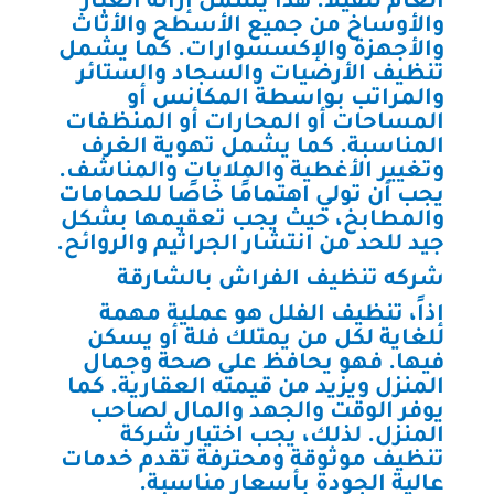
العام للفيلا. هذا يشمل إزالة الغبار
والأوساخ من جميع الأسطح والأثاث
والأجهزة والإكسسوارات. كما يشمل
تنظيف الأرضيات والسجاد والستائر
والمراتب بواسطة المكانس أو
المساحات أو المحارات أو المنظفات
المناسبة. كما يشمل تهوية الغرف
وتغيير الأغطية والملايات والمناشف.
يجب أن تولي اهتمامًا خاصًا للحمامات
والمطابخ، حيث يجب تعقيمها بشكل
جيد للحد من انتشار الجراثيم والروائح.
شركه تنظيف الفراش بالشارقة
إذاً، تنظيف الفلل هو عملية مهمة
للغاية لكل من يمتلك فلة أو يسكن
فيها. فهو يحافظ على صحة وجمال
المنزل ويزيد من قيمته العقارية. كما
يوفر الوقت والجهد والمال لصاحب
المنزل. لذلك، يجب اختيار شركة
تنظيف موثوقة ومحترفة تقدم خدمات
عالية الجودة بأسعار مناسبة.