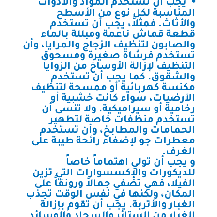
⦁ يجب أن تستخدم المواد والأدوات
المناسبة لكل نوع من الأسطح
والأثاث. فمثلاً، يجب أن تستخدم
قطعة قماش ناعمة ومبللة بالماء
والصابون لتنظيف الزجاج والمرايا، وأن
تستخدم فرشاة صغيرة ومسحوق
التنظيف لإزالة الأوساخ من الزوايا
والشقوق. كما يجب أن تستخدم
مكنسة كهربائية أو ممسحة لتنظيف
الأرضيات، سواء كانت خشبية أو
رخامية أو سيراميكية. ولا تنسى أن
تستخدم منظفات خاصة لتطهير
الحمامات والمطابخ، وأن تستخدم
معطرات جو لإضفاء رائحة طيبة على
الغرف.
و يجب أن تولي اهتماماً خاصاً
للديكورات والإكسسوارات التي تزين
الفيلا، فهي تضفي جمالاً ورونقاً على
المكان، ولكنها في نفس الوقت تجذب
الغبار والأتربة. يجب أن تقوم بإزالة
الغبار من الستائر والسجاد والوسائد