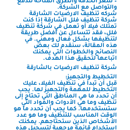
– سعر الخدمة والطرق المتاحة للدفع
والتواصل مع الشركة.
شركه تنظيف الارضيات الشارقة
شركة تنظيف فلل الشارقة إذا كنت
تمتلك فيلا أو تعمل في شركة تنظيف
فلل، فقد تتساءل عن أفضل طريقة
لتنظيفها بشكل فعال ومهني. في
هذه المقالة، سنقدم لك بعض
النصائح والخطوات التي يمكنك
اتباعها لتحقيق هذا الهدف.
شركة تنظيف الارضيات بالشارقة
التخطيط والتجهيز:
قبل أن تبدأ في تنظيف الفيلا، عليك
التخطيط للمهمة والتجهيز لها. يجب
أن تحدد ما هي المناطق التي تحتاج إلى
تنظيف وما هي الأدوات والمواد التي
ستستخدمها. كما يجب أن تحدد ما هو
الوقت المناسب للتنظيف وما هو عدد
الأشخاص الذين ستحتاجهم. يمكنك
استخدام قائمة مرجعية لتسجيل هذه