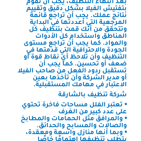
بعد انتهاء التنظيف، يجب أن تقوم
بتفتيش الفيلا بشكل دقيق وتقييم
نتائج عملك. يجب أن تراجع قائمة
المرجعية التي أعددتها في البداية
وتتحقق من أنك قمت بتنظيف كل
المناطق واستخدام كل الأدوات
والمواد. كما يجب أن تراجع مستوى
الجودة والاحترافية التي قدمتها في
التنظيف وأن تلاحظ أي نقاط قوة أو
ضعف أو تحسين. كما يجب أن
تستقبل ردود الفعل من صاحب الفيلا
أو مدير الشركة وأن تأخذها بعين
الاعتبار في مهامك المستقبلية.
شركة تنظيف بالشارقة
⦁ تعتبر الفلل مساحات فاخرة تحتوي
على عدد كبير من الغرف
⦁ والمرافق مثل الحمامات والمطابخ
والصالات والمسابح والحدائق.
⦁ وبما أنها منازل واسعة ومعقدة،
يتطلب تنظيفها اهتمامًا خاصًا