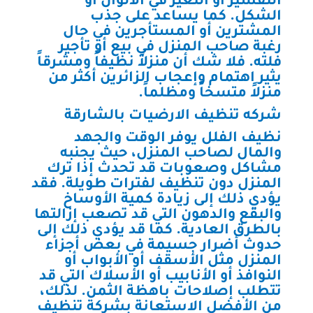
التقشير أو التغير في الألوان أو
الشكل. كما يساعد على جذب
المشترين أو المستأجرين في حال
رغبة صاحب المنزل في بيع أو تأجير
فلته. فلا شك أن منزلاً نظيفاً ومشرقاً
يثير اهتمام وإعجاب الزائرين أكثر من
منزلاً متسخاً ومظلماً.
شركه تنظيف الارضيات بالشارقة
نظيف الفلل يوفر الوقت والجهد
والمال لصاحب المنزل، حيث يجنبه
مشاكل وصعوبات قد تحدث إذا ترك
المنزل دون تنظيف لفترات طويلة. فقد
يؤدي ذلك إلى زيادة كمية الأوساخ
والبقع والدهون التي قد تصعب إزالتها
بالطرق العادية. كما قد يؤدي ذلك إلى
حدوث أضرار جسيمة في بعض أجزاء
المنزل مثل الأسقف أو الأبواب أو
النوافذ أو الأنابيب أو الأسلاك التي قد
تتطلب إصلاحات باهظة الثمن. لذلك،
من الأفضل الاستعانة بشركة تنظيف