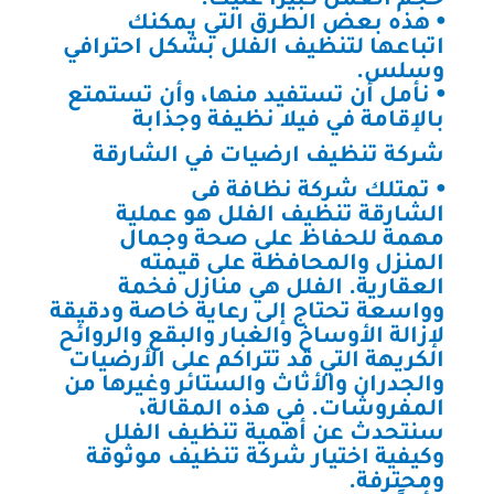
حجم العمل كبيراً عليك.
⦁ هذه بعض الطرق التي يمكنك
اتباعها لتنظيف الفلل بشكل احترافي
وسلس.
⦁ نأمل أن تستفيد منها، وأن تستمتع
بالإقامة في فيلا نظيفة وجذابة
شركة تنظيف ارضيات في الشارقة
⦁ تمتلك شركة نظافة فى
الشارقة تنظيف الفلل هو عملية
مهمة للحفاظ على صحة وجمال
المنزل والمحافظة على قيمته
العقارية. الفلل هي منازل فخمة
وواسعة تحتاج إلى رعاية خاصة ودقيقة
لإزالة الأوساخ والغبار والبقع والروائح
الكريهة التي قد تتراكم على الأرضيات
والجدران والأثاث والستائر وغيرها من
المفروشات. في هذه المقالة،
سنتحدث عن أهمية تنظيف الفلل
وكيفية اختيار شركة تنظيف موثوقة
ومحترفة.