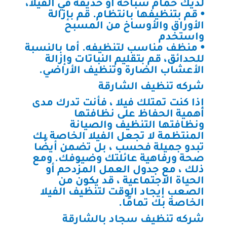
لديك حمام سباحة أو حديقة في الفيلا،
⦁ قم بتنظيفها بانتظام. قم بإزالة
الأوراق والأوساخ من المسبح
واستخدم
⦁ منظف مناسب لتنظيفه. أما بالنسبة
للحدائق، قم بتقليم النباتات وإزالة
الأعشاب الضارة وتنظيف الأراضي.
شركه تنظيف الشارقة
إذا كنت تمتلك فيلا ، فأنت تدرك مدى
أهمية الحفاظ على نظافتها
ونظافتها التنظيف والصيانة
المنتظمة لا تجعل الفيلا الخاصة بك
تبدو جميلة فحسب ، بل تضمن أيضًا
صحة ورفاهية عائلتك وضيوفك. ومع
ذلك ، مع جدول العمل المزدحم أو
الحياة الاجتماعية ، قد يكون من
الصعب إيجاد الوقت لتنظيف الفيلا
الخاصة بك تمامًا.
شركه تنظيف سجاد بالشارقة