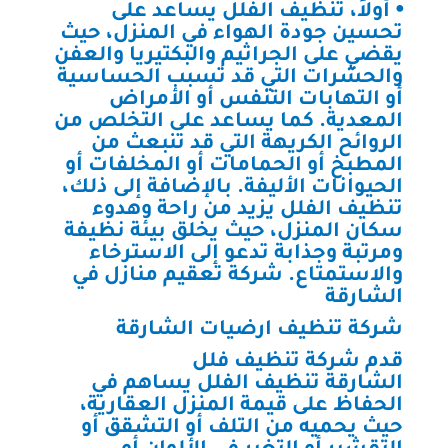
⦁ أولاً، تنظيف الفلل يساعد على
تحسين جودة الهواء في المنزل، حيث
يقضي على الجراثيم والبكتيريا والعفن
والحشرات التي قد تسبب الحساسية
أو التهابات التنفس أو الأمراض
المعدية. كما يساعد على التخلص من
الروائح الكريهة التي قد تنبعث من
المطبخ أو الحمامات أو المخلفات أو
الحيوانات الأليفة. بالإضافة إلى ذلك،
تنظيف الفلل يزيد من راحة وهدوء
سكان المنزل، حيث يخلق بيئة نظيفة
ومرتبة وجذابة تدعو إلى الاسترخاء
والاستمتاع. شركة تعقيم منازل في
الشارقة
شركة تنظيف ارضيات الشارقة
قدم شركة تنظيف فلل
الشارقة تنظيف الفلل يساهم في
الحفاظ على قيمة المنزل العقارية،
حيث يحميه من التلف أو التشقق أو