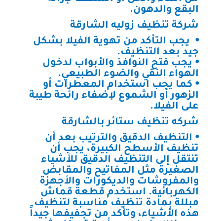
البقع والدهون.
شركة تنظيف زوليه الشارقة
⦁ يجب التأكد من تهوية الفيلا بشكل
جيد بعد التنظيف.
⦁ يجب فتح النوافذ والأبواب لدخول
الهواء النقي والضوء الطبيعي.
⦁ كما يجب استخدام المعطرات أو
الزهور أو الشموع لإضفاء رائحة طيبة
على الفيلا.
شركه تنظيف ستائر بالشارقة
⦁ التنظيف الدقيق والترتيب بعد أن
تنظيف الأسطح الكبيرة، يجب أن
تنتقل إلى التنظيف الدقيق للأشياء
الصغيرة مثل المفاتيح والمقابض
والمفروشات والديكورات والأجهزة
الكهربائية. استخدم قطعة قماش
مبللة بمادة تنظيف مناسبة لتنظيف
هذه الأشياء، وتأكد من تجفيفها جيداً