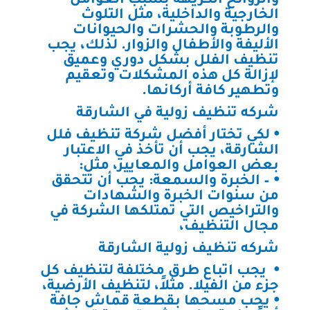
والروائح الكريهة بسبب العوامل
الخارجية والداخلية، مثل التلوث
والرطوبة والحشرات والحيوانات
الأليفة والأطفال والزوار. لذلك، يجب
تنظيف الفلل بشكل دوري وعميق
لإزالة كل هذه المشكلات وتعقيم
وتطهير كافة أركانها.
شركه تنظيف زولية في الشارقة
⦁ لكي تختار أفضل شركة تنظيف فلل
الشارقة، يجب أن تأخذ في الاعتبار
بعض العوامل والمعايير، مثل:
⦁ – الخبرة والسمعة: يجب أن تتحقق
من سنوات الخبرة والشهادات
والتراخيص التي تمتلكها الشركة في
مجال التنظيف،
شركه تنظيف زولية الشارقة
⦁ يجب اتباع طرق مختلفة لتنظيف كل
جزء من الفيلا. مثلاً، لتنظيف الأرضية،
⦁ يجب مسحها بقطعة قماش جافة