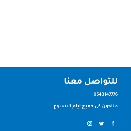
شركة أصباغ في عجمان تعد الدهانات والأصباغ جزءًا
أساسيًا من تزيين المنازل والمكاتب والمباني التجارية. في
مدينة عجمان، توجد العديد من الشركات المتخصصة في
تقديم خدمات الأصباغ والدهانات بأعلى جودة وأحدث
الصيغ والابتكارات. واحدة من أبرز هذه الشركات هي
شركة أصباغ في عجمان،...
للتواصل معنا
0543147776
متاحون في جميع ايام الاسبوع