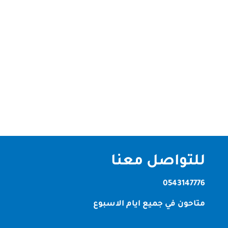
شركة عشب صناعي في أم القيوين في السنوات الأخيرة،
أصبح العشب الصناعي من الحلول الأكثر شيوعاً في
العديد من المشاريع السكنية والتجارية في دولة
الإمارات، حيث يوفر حلاً مريحاً وجمالياً وصديقاً للبيئة. في
إمارة أم القيوين، تبرز الشركات المتخصصة في تركيب
العشب الصناعي كخيار...
للتواصل معنا
0543147776
متاحون في جميع ايام الاسبوع