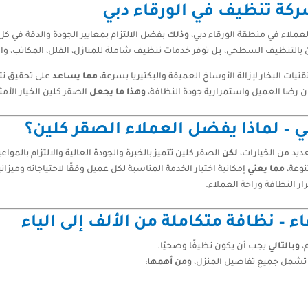
كة تنظيف في الورقاء دبي
عملاء في منطقة الورقاء دبي،
وذلك
بفضل الالتزام بمعايير الجودة والدقة في كل
ن بالتنظيف السطحي،
بل
توفر خدمات تنظيف شاملة للمنازل، الفلل، المكاتب، وا
يات البخار لإزالة الأوساخ العميقة والبكتيريا بسرعة،
مما يساعد
على تحقيق نتا
ان رضا العميل واستمرارية جودة النظافة،
وهذا ما يجعل
الصقر كلين الخيار الأمث
 – لماذا يفضل العملاء الصقر كلين؟
يد من الخيارات،
لكن
الصقر كلين تتميز بالخبرة والجودة العالية والالتزام بالمواعي
نوعة،
مما يعني
إمكانية اختيار الخدمة المناسبة لكل عميل وفقًا لاحتياجاته وميزاني
ر النظافة وراحة العملاء.
 – نظافة متكاملة من الألف إلى الياء
،
وبالتالي
يجب أن يكون نظيفًا وصحيًا.
شمل جميع تفاصيل المنزل،
ومن أهمها
: