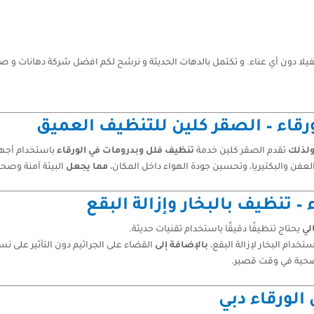
 دون أي عناء. و تكتمل بالدهات الحديثة و نرشح لكم افضل شركة دهانات و صبغ
قاء – الصقر كلين للتنظيف العميق
لذلك
تقدم الصقر كلين خدمة
تنظيف فلل وبدرومات في الورقاء
باستخدام أجهز
العفن والبكتيريا، وتحسين جودة الهواء داخل المكان،
مما يجعل
البيئة آمنة وصحية
 تنظيف بالبخار وإزالة البقع
الي
يحتاج تنظيفًا دقيقًا باستخدام تقنيات حديثة.
تخدام البخار لإزالة البقع،
بالإضافة إلى
القضاء على الجراثيم دون التأثير على نس
حية في وقت قصير.
لورقاء دبي