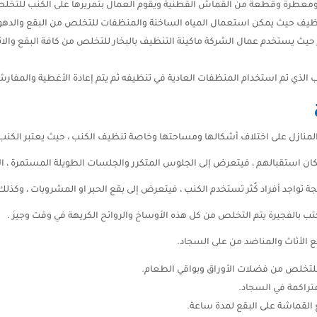
معطرة وقطعة من القماش القطنية ويقوم العمال بتمريرها على الكنب للتخلص م
نظيف حيث يمكن استعمال المياه الساخنة والمنظفات للتخلص من البقع والدهون
ر حيث يستخدم عمال الشركة ماكينة التنظيف بالبخار للتخلص من كافة البقع وال
لذي تم استخدام المنظفات العادية في تنظيفه ثم يتم إعادة الأغطية والمفارش
منازل على اختلاف أشكالها ومساحتها وخاصة تنظيف الكنب ، حيث يعتبر الكنب
ان استقبالهم ، فيتعرض إلى الجلوس المتكرر والجلسات الطويلة المستمرة ، ال
جة تواجد أفراد كُثر تستخدم الكنب ، فيتعرض إلى بقع الحبر او المشروبات ، وكذلك
تب بالفجيرة يتم التخلص من كل هذه الأوساخ والروائح الكريهة في وقت وجيز .
 الأثاث والمناضد من على السجاد.
لتخلص من فضلات الأوراق وبواقي الطعام.
متراكمة في السجاد.
لقماشة على البقع لمدة ساعة.