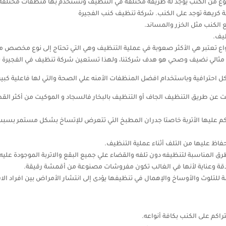
نوع من الكنب يوجد له طريقة مختلفة في التنظيف وتستخدم بها منظفات مختلفة ع
كريهة توجد على الكنب. شركة تنظيف كنب الفجيرة
الكنب مثل الخزر والمساند.
ظيف.
اع تعتبر هي الأكثر صعوبة في عملية التنظيف وهي التي تحتاج إلى نوع مخصص من المنظف
مثالي نضيف وصحي هو هدف شركتنا، ولهذا تستعين شركة تنظيف في الفجيرة ب
كل احترافية وباستخدام افضل المنظفات الأمنه علي الصحة والتي لها فاعلية كبي
ت عن طريق التنظيف الجاف أو التنظيف بالبخار فالسجاد و الموكيت من أكثر ا
اكم عليها الأتربة خاصتا جدران المطبخ التي تتعرض للإتساخ بشكل مستمر بسب
اظ عليها من التلف أثناء عملية التنظيف.
 المناسبة لتنظيفه دون تلفه والقضاء علي جميع البقع والاتربة الموجودة عليه.
دقة وعناية لأنها في الغالب تكون مفروشات مصنوعة من أقمشة رقيقة.
للتلوث والأوساخ والإهمال في تنظيفها يؤدى إلى انتشار الأمراض بين افراد الا
راكم على الكنب بكافة أنواعه.