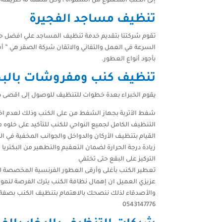
إلى الكنب المصنوع من الشمواه ، وكل منهما له طريقته ال
تنظيف مساجد الفجيرة
تقوم شركتنا بتقديم خدمة تنظيف المساجد علي افضل حا
السرعة في العمل والتفاني والاتقان شركة الصقر هي 
بأجود أنواع العطور.
تنظيف كنب ومفروشات بالبخا
يقوم الخبراء بعدة خطوات للتنظيف للوصول إلى اقصى درجا
شفط الأتربة بجهاز الشفط من على الكنب وذلك لعدم اختلا
التنظيف الكامل لجميع النواحي للكنب للتأكيد على خلوه م
القيام بتنظيف الأركان والدواخل والجوانب المخفية في ال
زيادة درجة الحرارة لضمان التعقيم والتطهير من البكتريا و
التركيز على البقع حتى تختفي
تعطير الكنب بأغلى وأرقى العطور الفرنسية المخصصة ل
عزيزي العميل ان إهمال نظافة الكنب يترك الفرصة لنمو 
والأصدقاء لذلك ننصحك بالاهتمام بتنظيف الكنب بصفة
0543147776