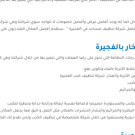
خاصة في التنظيف ، الأمر الذي تفرضه المهنية والاحترافية التي يتميز بها طاقم
ل كما إنه يوجد أفضل عرض وأفضل خصومات لا تتواجد سوي شركتنا وهي شركة ال
” أفضل شركة تنظيف مساجد في الفجيرة “ , سنقدم أفضل العمال المتدربون عل
ر بالفجيرة
ت النظافة التي تحوز على رضا العملاء والتي نتميز بها من خلال شركتنا وهي كالت
ط الأتربة بالماء وتكوين بقع.
ن الأتربة والغبار. شركة تنظيف كنب الفجيرة
كنب.
الجراثيم.
لكنب والمستوردة خصيصا لإضافة لمسة جمالة ورائحة جذابة وعطرة للكنب.
البكتريا والجراثيم وانتشار الحشرات بالمكان مثل النمل و البق مما يجعل الم
 دورية ومستمرة من خلال شركة متخصصة في تنظيف الكنب ونحن نقدم لك افضل