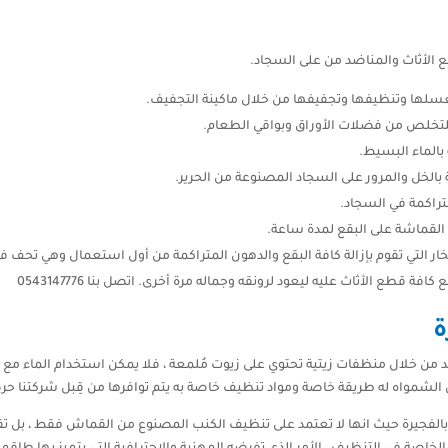
 الأثاث والمناضد من على السجاد.
لغسلها وتنظيفها وتجفيفها من خلال ماكينة التجفيف.
لتخلص من فضلات الأوراق وبواقي الطعام.
بالماء البسيط.
الخل والمرور على السجاد المصنوعة من الحرير.
تراكمة في السجاد.
لقماشة على البقع لمدة ساعة.
خار التي تقوم بإزالة كافة البقع والدهون المتراكمة من أول استعمال وهي تحف في
 قطع الأثاث عليه ليعود لرونقه وجماله مرة أخرى. اتصل بنا 0543147776
ة
ن خلال منظفات زيتية تحتوي على زيوت مُلمعة ، فلا يمكن استخدام الماء مع ال
الشمواه له طريقة خاصة ومواد تنظيف خاصة به يتم توافرها من قِبل شركتنا حرصا
الفجيرة حيث انها لا تعتمد على تنظيف الكنب المصنوع من القماش فقط ، بل تق