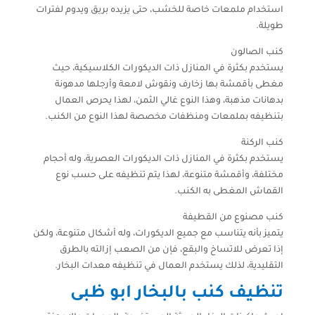
استخدام ملمعات خاصة للخشب، حتى يزيده بريق ويدوم لفترات
طويلة.
كنب الصالون
يستخدم بكثرة في المنازل ذات الديكورات الكلاسيكية، حيث
مغطى بأقمشة بها زخارف ونقوش لامعة وأرجلها مدهونة
بدهانات مذهبة، وهذا النوع غالي الثمن، لهذا يحرص العمال
بتنظيفه بملمعات ومنظفات مخصصة لهذا النوع من الكنب.
كنب الركنة
يستخدم بكثرة في المنازل ذات الديكورات العصرية، وله أحجام
مختلفة، وأقمشة متنوعة، لهذا يتم تنظيفه على حسب نوع
القماش المغطى به الكنب.
كنب مصنوع من القطيفة
يتميز بأنه يتناسب مع جميع الديكورات، وله أشكال متنوعة، ولكن
إذا تعرض للاتساخ والبقع، فإن من الصعب إزالته بالطرق
التقليدية، لذلك يستخدم العمال في تنظيفه معدات البخار.
تنظيف كنب بالبخار ابو ظبى