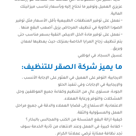
عزيزي العميل وتوفير ما تحتاج إليه وبأسعار تناسب ميزانيتك
المالية.
• نعمل على توفير المنظفات الطبيعية بأقل الأسعار مثل توفير
الصودا الكاوية في تنظيف المرحاض يزيل أصعب البقع منها .
• نعمل على توفير مادة الخل الابيض النقية بسعر مناسب حتى
يتم تنظيف زجاج المرايا الخاصة بمنزلك حيث يعطيها لمعان
وبريق .
غسيل السجاد في ابوظبي
ما يميز شركة الصقر للتنظيف:
الايجابية: التوفر على العميل في العثور على الإجابة الأنسب ،
والإيجابية في الإجابات وفي تنفيذ الحلو
الجودة: مستوى عالٍ من التنظيم وكفاءة جميع الموظفين وحل
المشكلات والتوفر ورعاية العملاء.
الاعتمادية: الاستماع إلى قضايا العملاء والدقة في جميع مراحل
العمل والمسؤولية والثقة.
كيفية ازالة البقع المتسخة من الكنب والمجالس بالبخار ؟
• كفاءة كبيرة في العمل وعند الانتهاء من تأدية الخدمة سوف
تجد نظافة ممتازة ترضي عملائنا الكرام .