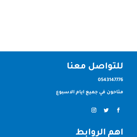
أفضل النتائج. خدماتنا تشمل: تنظيف شامل للفلل
والشقق تنظيف وتعقيم المطابخ والحمامات تنظيف
السجاد والكنب تنظيف الزجاج...
للتواصل معنا
0543147776
متاحون في جميع ايام الاسبوع
اهم الروابط