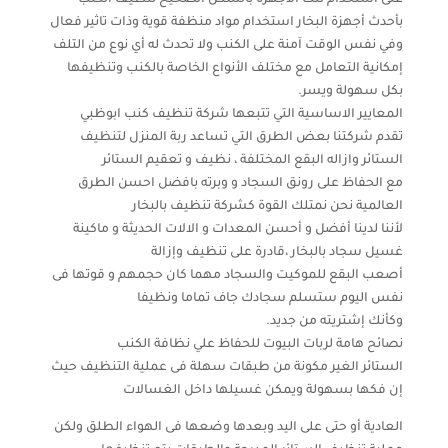
بأحدث أجهزة البخار استخدام مواد منظفة قوية وذات تاثير فعال
وفي نفس الوقت آمنة على الكنب ولا تحدث له أي نوع من التلف
إمكانية التعامل مع مختلف الأنواع الخاصة بالكنب وتنظيفها
بكل سهولة ويسر.
المعايير الاساسية التي تتبعها شركة تنظيف كنب ابوظبي
تقدم شركتنا بعض الطرق التي تساعد ربة المنزل لتنظيف
الستائر وازاله البقع المختلفة ، نظيف و تعقيم الستائر
مع الحفاظ على رونق السجاد و وبرته بافضل احسن الطرق
العالمية نحن نمتلك القوة كشركة تنظيف بالبخار
لأننا لدينا أفضل و أحسن المعدات و الالات الحديثة و ماكينة
غسيل سجاد بالبخار ،قادرة على تنظيف وإزالة
أصعب البقع للموكيت والسجاد مهما كان حجمهم و قوتها فى
نفس اليوم ستسلم سجادك جاف تماما ونظيفا
وكأنك إشتريته من جديد.
نصائح هامة لربات البيوت للحفاظ علي نظافة الكنب
الستائر الغير مكونة من طبقات سهلة فى عملية التنظيف حيث
إن فكها بسهولة ويمكن غسيلها داخل الغسالات
العادية أو حتى على اليد وبعدها وضعها فى الهواء الطلق ولكن