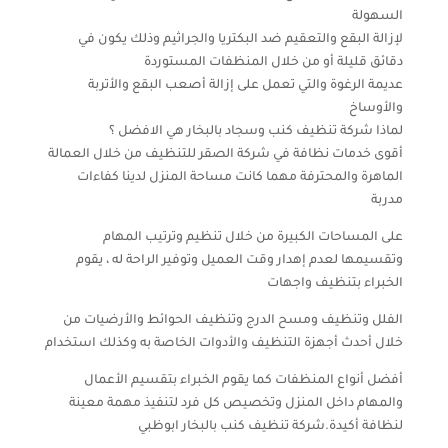
السهولة
لإزالة البقع والتعقيم ضد البكتريا والجراثيم وذلك يكون في
دقائق قليلة أو من خلال المنظفات المستوردة
عديمة الرغوة والتي تعمل على إزالة أصعب البقع والأتربة
والأوساخ
لماذا شركة تنظيف كنب وسجاد بالبخار هي الافضل ؟
أقوى خدمات نظافة في شركة الصقر للتنظيف من خلال العمالة
الماهرة والمحترفة مهما كانت مساحة المنزل لدينا كفاءات
مدربة
على المساحات الكبيرة من خلال تنظيم وترتيب المهام
وتقسيمها لعدم إهدار وقت العميل وتوفير الراحة له ، يقوم
الخبراء بتنظيف واجهات
الفلل وتنظيف ومسح الدرج وتنظيف الحوائط والأرضيات من
خلال أحدث أجهزة التنظيف والأدوات الخاصة به وكذلك استخدام
أفضل أنواع المنظفات كما يقوم الخبراء بتقسيم الأعمال
والمهام داخل المنزل وتخصيص كل فرد لتنفيذ مهمة معينة
لنظافة أكيدة.شركة تنظيف كنب بالبخار ابوظبي