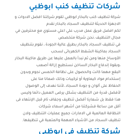
شركات تنظيف كنب ابوظبي
شركة تنظيف كنب بالبخار ابوظبي تقوم شركتنا افضل الادوات و
الاجهزة الحديثة لتنظيف السجاد بالبخار نقدم
لكم افضل فريق عمل مدرب علي اعلي مستوي مع محترفين في
مجال التنظيف ،نحن شركة متخصص
في تنظيف السجاد بالبخار بطرق عالية الجودة ، نقوم بتنظيف
السجاد بماكينة الشفط الكهربائى لسحب
الأوساخ منها ومن ثم نبدأ بالعمل عليها عن طريق ماكينة البخار
،وبقوة إندفاع البخار الساخن نستطيع إزالة أصعب
البقع مهما كانت والحصول على نظافة الخمس نجوم وبدون
إستخدام مواد كيماوية أو تركيبات وذلك ضمانا منا على
الحفاظ على ألوان و جودة السجاد ،لأننا نهدف إلى الوصول
لأفضل قدرة من التنظيف بشكل يرضى العميل دائما وليس
هذا فقط بل شعارنا أفضل تنظيف وجفاف تام قبل الإنتهاء فى
أقل من ساعة فشركتنا من أشهر اسماء شركات
النظافة العالمية في الامارات جميع عمليات التنظيف ولان
تنظيف السجاد من الأشياء المهمة والمتعبة في تنظيفها.
شركة تنظيف في ابوظبي