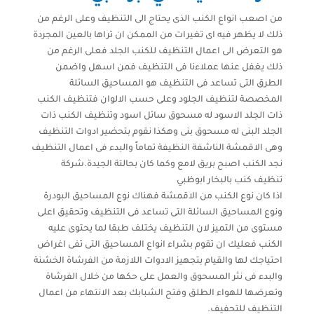
من اصعب انواع الكنب الذى يحتاج الى التنظيف وعلى الرغم من
ذلك لا يظهر فيه اى تغيرات من الممكن ان تراها بالعين المجردة
هو التعرض الى اعمال التنظيف للكنب الجلد فعلى الرغم من
ذلك يغفل عنها عملاءنا فى التنظيف فمن اسهل واضمن
الطرق التى تساعد فى التنظيف هو المساحيق السائلة
المخصصة لتنظيف الجلود وعلى حسب الالوان فتنظيف الكنب
ذات الجلد الاسود له مسحوق سائل اسود وتنظيف الكنب ذات
الجلد البنى له مسحوق بنى وهكذا نقوم بتحضير ادوات التنظيف
وهى الاقمشة الناشفة النظيفة تماماً والبدء فى اعمال التنظيف
نجد الكنب اصبح بريق لامع وكما كان بحالتة الجيدة.شركة
تنظيف كنب بالبخار ابوظبي
اذا كان نوع الكنب من الاقمشة فهناك نوع المساحيق البودرة
ونوع المساحيق السائلة التى تساعد فى التنظيف وتحقيق اعلى
مستوى من التميز لان التنظيف يختلف طبقا لما يحتوى عليه
الكنب فعليك ان تقوم بشراء انواع المساحيق التى تفى اغراض
احتياجك لها والقيام بتجهيز الادوات اللازمة من الفرشاة الخشنة
والبدء فى نثر المسحوق والعمل على حكها من خلال الفرشاة
وتعرضها للهواء الطلق وفتح الشبابك بعد الانتهاء من اعمال
التنظيف للتحفيف.