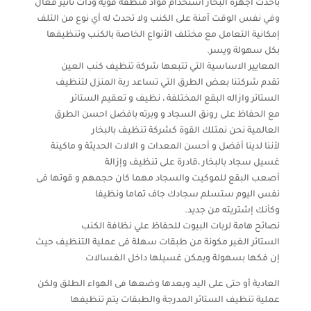
بأحدث أجهزة البخار استخدام مواد منظفة قوية وذات تاثير فعال
وفي نفس الوقت آمنة على الكنب ولا تحدث له أي نوع من التلف
إمكانية التعامل مع مختلف الأنواع الخاصة بالكنب وتنظيفها
بكل سهولة ويسر.
المعايير الاساسية التي تتبعها شركة تنظيف كنب العين
تقدم شركتنا بعض الطرق التي تساعد ربة المنزل لتنظيف
الستائر وازاله البقع المختلفة ، نظيف و تعقيم الستائر
مع الحفاظ على رونق السجاد و وبرته بافضل احسن الطرق
العالمية نحن نمتلك القوة كشركة تنظيف بالبخار
لأننا لدينا أفضل و أحسن المعدات و الالات الحديثة و ماكينة
غسيل سجاد بالبخار ،قادرة على تنظيف وإزالة
أصعب البقع للموكيت والسجاد مهما كان حجمهم و قوتها فى
نفس اليوم ستسلم سجادك جاف تماما ونظيفا
وكأنك إشتريته من جديد.
نصائح هامة لربات البيوت للحفاظ علي نظافة الكنب
الستائر الغير مكونة من طبقات سهلة فى عملية التنظيف حيث
إن فكها بسهولة ويمكن غسيلها داخل الغسالات
العادية أو حتى على اليد وبعدها وضعها فى الهواء الطلق ولكن
عملية تنظيف الستائر المدرجة والطبقات يتم تنظيفها