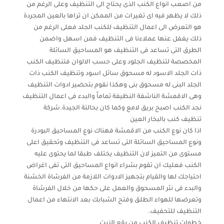
من اصعب انواع الكنب الذى يحتاج الى التنظيف وعلى الرغم من
ذلك لا يظهر فيه اى تغيرات من الممكن ان تراها بالعين المجردة
هو التعرض الى اعمال التنظيف للكنب الجلد فعلى الرغم من
ذلك يغفل عنها عملاءنا فى التنظيف فمن اسهل واضمن
الطرق التى تساعد فى التنظيف هو المساحيق السائلة
المخصصة لتنظيف الجلود وعلى حسب الالوان فتنظيف الكنب
ذات الجلد الاسود له مسحوق سائل اسود وتنظيف الكنب ذات
الجلد البنى له مسحوق بنى وهكذا نقوم بتحضير ادوات التنظيف
وهى الاقمشة الناشفة النظيفة تماماً والبدء فى اعمال التنظيف
نجد الكنب اصبح بريق لامع وكما كان بحالتة الجيدة.شركة
تنظيف كنب بالبخار العين
اذا كان نوع الكنب من الاقمشة فهناك نوع المساحيق البودرة
ونوع المساحيق السائلة التى تساعد فى التنظيف وتحقيق اعلى
مستوى من التميز لان التنظيف يختلف طبقا لما يحتوى عليه
الكنب فعليك ان تقوم بشراء انواع المساحيق التى تفى اغراض
احتياجك لها والقيام بتجهيز الادوات اللازمة من الفرشاة الخشنة
والبدء فى نثر المسحوق والعمل على حكها من خلال الفرشاة
وتعرضها للهواء الطلق وفتح الشبابك بعد الانتهاء من اعمال
التنظيف للتحفيف.
خطوات تنظيف الكنب من بقع الزيت