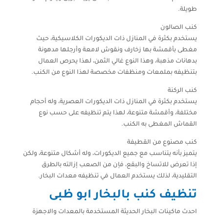
طويلة.
كنب الصالون
يستخدم بكثرة في المنازل ذات الديكورات الكلاسيكية، حيث
مغطى بأقمشة بها زخارف ونقوش لامعة وأرجلها مدهونة
بدهانات مذهبة، وهذا النوع غالي الثمن، لهذا يحرص العمال
بتنظيفه بملمعات ومنظفات مخصصة لهذا النوع من الكنب.
كنب الركنة
يستخدم بكثرة في المنازل ذات الديكورات العصرية، وله أحجام
مختلفة، وأقمشة متنوعة، لهذا يتم تنظيفه على حسب نوع
القماش المغطى به الكنب.
كنب مصنوع من القطيفة
يتميز بأنه يتناسب مع جميع الديكورات، وله أشكال متنوعة، ولكن
إذا تعرض للاتساخ والبقع، فإن من الصعب إزالته بالطرق
التقليدية، لذلك يستخدم العمال في تنظيفه معدات البخار.
تنظيف كنب بالبخار ابو ظبى
احدث ماكينات البخار الحديثة المستخدمة بالمعدات والاجهزة