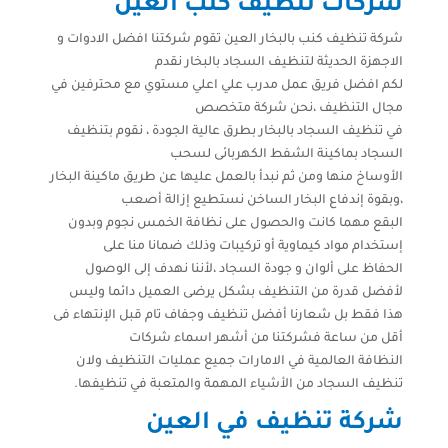
شركات تنظيف كنب العين
شركة تنظيف كنب بالبخار العين تقوم شركتنا افضل الادوات و
الاجهزة الحديثة لتنظيف السجاد بالبخار نقدم
لكم افضل فريق عمل مدرب علي اعلي مستوي مع محترفين في
مجال التنظيف ،نحن شركة متخصص
في تنظيف السجاد بالبخار بطرق عالية الجودة ، نقوم بتنظيف
السجاد بماكينة الشفط الكهربائى لسحب
الأوساخ منها ومن ثم نبدأ بالعمل عليها عن طريق ماكينة البخار
،وبقوة إندفاع البخار الساخن نستطيع إزالة أصعب
البقع مهما كانت والحصول على نظافة الخمس نجوم وبدون
إستخدام مواد كيماوية أو تركيبات وذلك ضمانا منا على
الحفاظ على ألوان و جودة السجاد ،لأننا نهدف إلى الوصول
لأفضل قدرة من التنظيف بشكل يرضى العميل دائما وليس
هذا فقط بل شعارنا أفضل تنظيف وجفاف تام قبل الإنتهاء فى
أقل من ساعة فشركتنا من أشهر اسماء شركات
النظافة العالمية في الامارات جميع عمليات التنظيف ولان
تنظيف السجاد من الأشياء المهمة والمتعبة في تنظيفها.
شركة تنظيف في العين