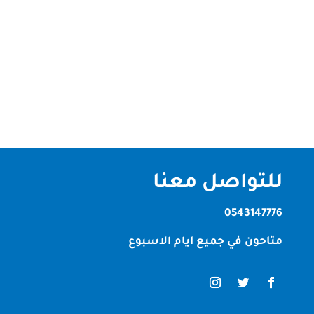
متخصصة في تنظيف المنازل ,الفلل ,الشقق ,القصور
باحدث طرق تنظيف منازل العين شركة تنظيف منازل
العين ، إن عملية التنظيف أصبحت غاية في الصعوبة كما
أنها تحتاج إلى إهدار الكثير من الوقت والجهد بشكل
مستمر وعلى الرغم من ذلك لا تصل إلى...
للتواصل معنا
0543147776
متاحون في جميع ايام الاسبوع