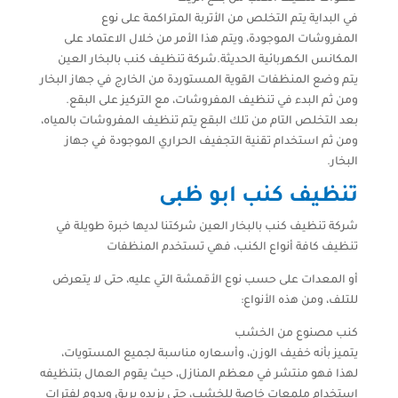
في البداية يتم التخلص من الأتربة المتراكمة على نوع
المفروشات الموجودة، ويتم هذا الأمر من خلال الاعتماد على
المكانس الكهربائية الحديثة.شركة تنظيف كنب بالبخار العين
يتم وضع المنظفات القوية المستوردة من الخارج في جهاز البخار
ومن ثم البدء في تنظيف المفروشات، مع التركيز على البقع.
بعد التخلص التام من تلك البقع يتم تنظيف المفروشات بالمياه،
ومن ثم استخدام تقنية التجفيف الحراري الموجودة في جهاز
البخار.
تنظيف كنب ابو ظبى
شركة تنظيف كنب بالبخار العين شركتنا لديها خبرة طويلة في
تنظيف كافة أنواع الكنب، فهي تستخدم المنظفات
أو المعدات على حسب نوع الأقمشة التي عليه، حتى لا يتعرض
للتلف، ومن هذه الأنواع:
كنب مصنوع من الخشب
يتميز بأنه خفيف الوزن، وأسعاره مناسبة لجميع المستويات،
لهذا فهو منتشر في معظم المنازل، حيث يقوم العمال بتنظيفه
استخدام ملمعات خاصة للخشب، حتى يزيده بريق ويدوم لفترات