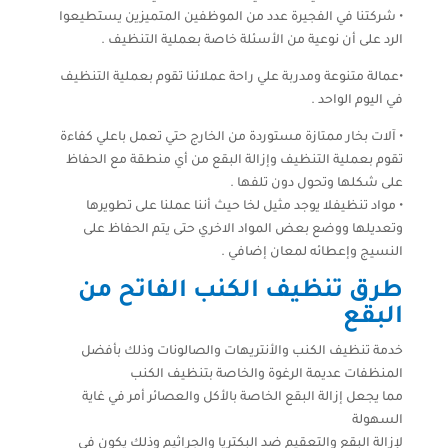
• شركتنا في الفجيرة عدد من الموظفين المتميزين يستطيعوا
الرد على أن نوعية من الأسئلة خاصة بعملية التنظيف .
•عمالة متنوعة ومدربة علي راحة عملائنا تقوم بعملية التنظيف
في اليوم الواحد .
• آلات بخار ممتازة مستوردة من الخارج حتي تعمل باعلي كفاءة
تقوم بعملية التنظيف وإزالة البقع من أي منطقة مع الحفاظ
على شكلها وتحول دون تلفها .
• مواد تنظيفلا يوجد مثيل لخا حيث أننا عملنا على تطويرها
وتعديلها ووضع بعض المواد الاخري حتى يتم الحفاظ على
النسيج وإعطائه لمعان إضافي .
طرق تنظيف الكنب الفاتح من
البقع
خدمة تنظيف الكنب والأنتريهات والصالونات وذلك بأفضل
المنظفات عديمة الرغوة والخاصة بتنظيف الكنب
مما يجعل إزالة البقع الخاصة بالأكل والعصائر أمر في غاية
السهولة
لإزالة البقع والتعقيم ضد البكتريا والجراثيم وذلك يكون في