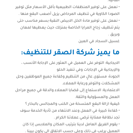
المالية.
• نعمل على توفير المنظفات الطبيعية بأقل الأسعار مثل توفير
الصودا الكاوية في تنظيف المرحاض يزيل أصعب البقع منها .
• نعمل على توفير مادة الخل الابيض النقية بسعر مناسب حتى
يتم تنظيف زجاج المرايا الخاصة بمنزلك حيث يعطيها لمعان
وبريق .
غسيل السجاد في العين
ما يميز شركة الصقر للتنظيف:
الايجابية: التوفر على العميل في العثور على الإجابة الأنسب ،
والإيجابية في الإجابات وفي تنفيذ الحلو
الجودة: مستوى عالٍ من التنظيم وكفاءة جميع الموظفين وحل
المشكلات والتوفر ورعاية العملاء.
الاعتمادية: الاستماع إلى قضايا العملاء والدقة في جميع مراحل
العمل والمسؤولية والثقة.
كيفية ازالة البقع المتسخة من الكنب والمجالس بالبخار ؟
• كفاءة كبيرة في العمل وعند الانتهاء من تأدية الخدمة سوف
تجد نظافة ممتازة ترضي عملائنا الكرام .
• يقوم الفريق العامل لدينا بترتيب المكان والملابس إذا كان
العميل يرغب في ذلك وعلي حسب الاتفاق الي يكون بيينا .