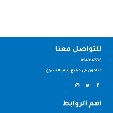
حشرات في العين بالطبع أن الحشرات تشكل خطراً على
الإنسان بشكل عام على صحته وتهدد من راحته من...
للتواصل معنا
0543147776
متاحون في جميع ايام الاسبوع
اهم الروابط