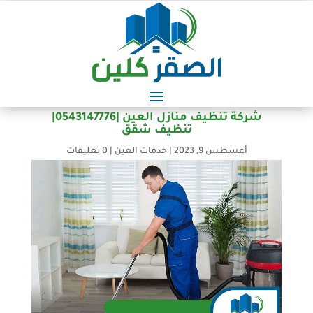
شركة تنظيف منازل العين |0543147776|
تنظيف شقق
أغسطس 9, 2023
|
خدمات العين
|
0 تعليقات