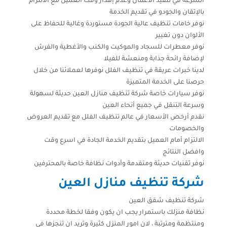
السرعة في تنفيذ الأعمال وعدم إهدار وقت العميل مع الالتزام
بالإتقان والجودو في تقديم الخدمة
نوفر خامات تنظيف عالية الجودة مستوردة وغالية للحفاظ على
الألوان دون تغيير
نوفر معطرات للسجاد والموكيت والكنب والأغطية والفرش
لإضافة رائحة جذابة ومنعشة للفيلا
لدينا خبرات عريقة في تنظيف الفلل نوفرها لعملائنا من خلال
حرصنا على الخدمة المتميزة
نوفر سيارات خاصة شركة تنظيف منازل العين حديثة لسهولة
وسرعة التنقل في جميع أنحاء العين
نقدم أرخص الأسعار في عالم تنظيف الفلل مع تقديم العروض
والخصومات
الالتزام أمام العميل بتقديم الخدمة الجادة في اسرع وقت
وافضل النتائج
نوفر تقنيات حديثة ومتقدمة وأدوات نظافة خاصة بالمحترفين
شركة تنظيف منازل العين
شركة تنظيف شقق العين
نظافة منزلك باستمرار يجب ان يكون وفقا لخطة محددة
ومنتظمة ومترتبة ، لان امور المنزل كثيرة وتريد ان تنجزها في