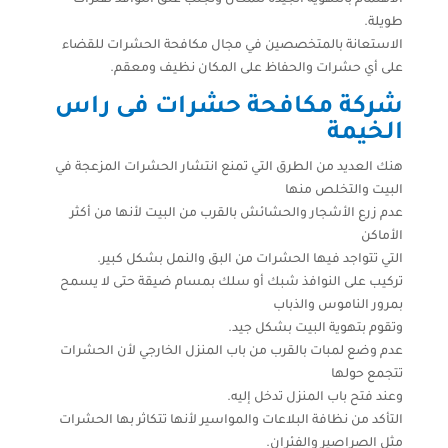
الاهتمام بالتهوية الجيدة للمكان وتجنب غلق النوافذ لفترات
طويلة.
الاستعانة بالمتخصصين في مجال مكافحة الحشرات للقضاء
على أي حشرات والحفاظ على المكان نظيف ومعقم.
شركة مكافحة حشرات فى راس
الخيمة
هنك العديد من الطرق التي تمنع انتشار الحشرات المزعجة في
البيت والتخلص منها
عدم زرع الأشجار والحشائش بالقرب من البيت لأنها من أكثر
الأماكن
التي تتواجد فيها الحشرات من البق والنمل بشكل كبير.
تركيب على النوافذ شبك أو سلك بمسام ضيقة حتى لا يسمح
بمرور الناموس والذباب
وتقوم بتهوية البيت بشكل جيد.
عدم وضع لمبات بالقرب من باب المنزل الخارجي لأن الحشرات
تتجمع حولها
وعند فتح باب المنزل تدخل إليه.
التأكد من نظافة البلاعات والمواسير لأنها تتكاثر بها الحشرات
مثل الصراصير والفئران.