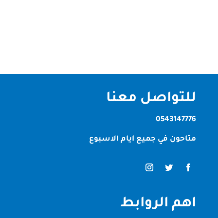
حلول العشب الاصطناعي للمنازل والحدائق والمرافق
العامة. مع تزايد الطلب على العشب الصناعي في
السنوات الأخيرة، تقدم الشركة مجموعة...
للتواصل معنا
0543147776
متاحون في جميع ايام الاسبوع
اهم الروابط