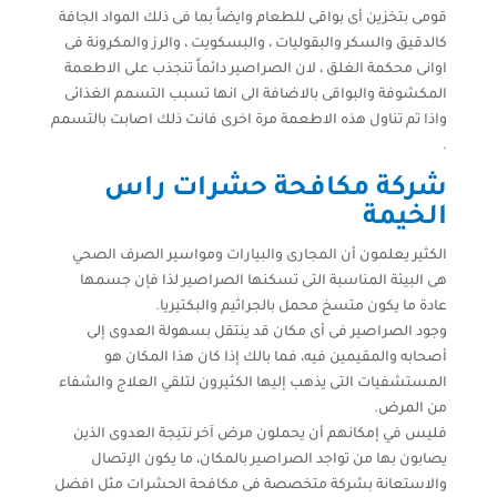
قومى بتخزين أى بواقى للطعام وايضاً بما فى ذلك المواد الجافة
كالدقيق والسكر والبقوليات ، والبسكويت ، والرز والمكرونة فى
اوانى محكمة الغلق ، لان الصراصير دائماً تنجذب على الاطعمة
المكشوفة والبواقى بالاضافة الى انها تسبب التسمم الغذائى
واذا تم تناول هذه الاطعمة مرة اخرى فانت ذلك اصابت بالتسمم
.
شركة مكافحة حشرات راس
الخيمة
الكثير يعلمون أن المجارى والبيارات ومواسير الصرف الصحي
هى البيئة المناسبة التى تسكنها الصراصير لذا فإن جسمها
عادة ما يكون متسخ محمل بالجراثيم والبكتيريا.
وجود الصراصير فى أى مكان قد ينتقل بسهولة العدوى إلى
أصحابه والمقيمين فيه، فما بالك إذا كان هذا المكان هو
المستشفيات التى يذهب إليها الكثيرون لتلقي العلاج والشفاء
من المرض.
فليس في إمكانهم أن يحملون مرض آخر نتيجة العدوى الذين
يصابون بها من تواجد الصراصير بالمكان، ما يكون الإتصال
والاستعانة بشركة متخصصة فى مكافحة الحشرات مثل افضل