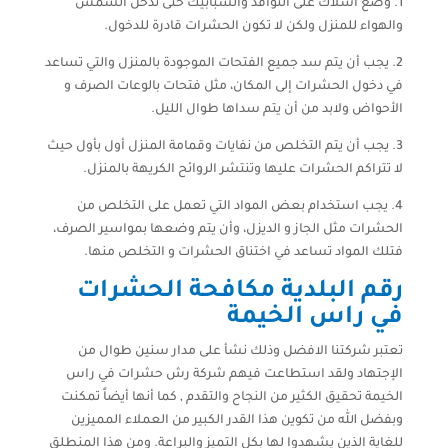
1. وضع أسلاك على النوافذ والشبابيك حتى تدخل الشمس
والهواء للمنزل ولكن لا تكون الحشرات قادرة للدخول.
2. يجب أن يتم سد جميع الفتحات الموجودة بالمنزل والتي تساعد
في دخول الحشرات إلى المكان، مثل فتحات بالوعات الصرف و
الأحواض ولابد من أن يتم سداها طوال الليل.
3. يجب أن يتم التخلص من نفايات وقمامة المنزل أول بأول حيث
لا تتراكم الحشرات عليها وتنتشر الروائح الكريهة بالمنزل.
4. يجب استخدام بعض المواد التي تعمل على التخلص من
الحشرات مثل الجاز و الديزل، وأن يتم وضعها بمواسير الصرف،
فتلك المواد تساعد في اختناق الحشرات و التخلص منها.
رقم البلدية مكافحة الحشرات
في راس الخيمة
تعتبر شركتنا الافضل وذلك نشأ على مدار سنين طوال من
الإجتهاد ولقد استطاعت فيهم شركة رش حشرات في راس
الخيمة تحقيق الكثير من النجاح والتقدم , كما أنها أيضاً تمكنت
وبفضل الله من تكوين هذا القدر الكبير من العملاء المميزين
للغاية الذين يشهدوا لها بكل التميز والبراعة. ومن هذا المنطلق