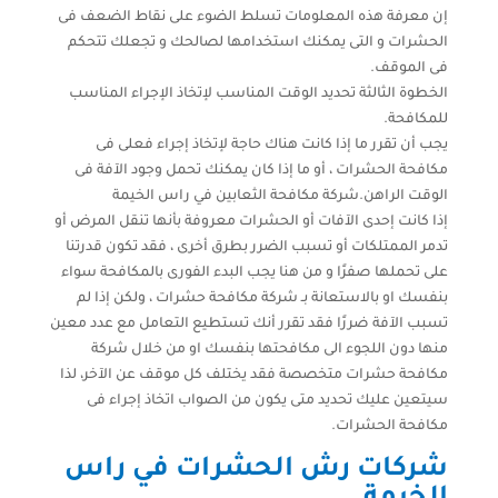
إن معرفة هذه المعلومات تسلط الضوء على نقاط الضعف فى
الحشرات و التى يمكنك استخدامها لصالحك و تجعلك تتحكم
فى الموقف.
الخطوة الثالثة تحديد الوقت المناسب لإتخاذ الإجراء المناسب
للمكافحة.
يجب أن تقرر ما إذا كانت هناك حاجة لإتخاذ إجراء فعلى فى
مكافحة الحشرات ، أو ما إذا كان يمكنك تحمل وجود الآفة فى
الوقت الراهن.شركة مكافحة الثعابين في راس الخيمة
إذا كانت إحدى الآفات أو الحشرات معروفة بأنها تنقل المرض أو
تدمر الممتلكات أو تسبب الضرر بطرق أخرى ، فقد تكون قدرتنا
على تحملها صفرًا و من هنا يجب البدء الفورى بالمكافحة سواء
بنفسك او بالاستعانة بـ شركة مكافحة حشرات ، ولكن إذا لم
تسبب الآفة ضررًا فقد تقرر أنك تستطيع التعامل مع عدد معين
منها دون اللجوء الى مكافحتها بنفسك او من خلال شركة
مكافحة حشرات متخصصة فقد يختلف كل موقف عن الآخر، لذا
سيتعين عليك تحديد متى يكون من الصواب اتخاذ إجراء فى
مكافحة الحشرات.
شركات رش الحشرات في راس