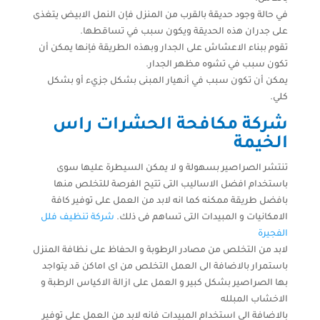
في حالة وجود حديقة بالقرب من المنزل فإن النمل الابيض يتغذى
على جدران هذه الحديقة ويكون سبب في تساقطها.
تقوم ببناء الاعشاش على الجدار وبهذه الطريقة فإنها يمكن أن
تكون سبب في تشوه مظهر الجدار.
يمكن أن تكون سبب في أنهيار المبنى بشكل جزيء أو بشكل
كلي.
شركة مكافحة الحشرات راس
الخيمة
تنتشر الصراصير بسهولة و لا يمكن السيطرة عليها سوى
باستخدام افضل الاساليب التى تتيح الفرصة للتخلص منها
بافضل طريقة ممكنه كما انه لابد من العمل على توفير كافة
الامكانيات و المبيدات التى تساهم فى ذلك.
شركة تنظيف فلل
الفجيرة
لابد من التخلص من مصادر الرطوبة و الحفاظ على نظافة المنزل
باستمرار بالاضافة الى العمل التخلص من اى اماكن قد يتواجد
بها الصراصير بشكل كبير و العمل على ازالة الاكياس الرطبة و
الاخشاب المبلله
بالاضافة الى استخدام المبيدات فانه لابد من العمل على توفير