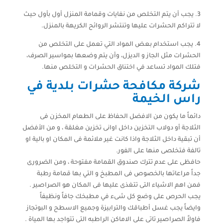
3. يجب أن يتم التخلص من نفايات وقمامة المنزل أول بأول حيث
لا تتراكم الحشرات عليها وتنتشر الروائح الكريهة بالمنزل.
4. يجب استخدام بعض المواد التي تعمل على التخلص من
الحشرات مثل الجاز و الديزل، وأن يتم وضعها بمواسير الصرف،
فتلك المواد تساعد في اختناق الحشرات و التخلص منها.
شركة مكافحة حشرات بلدية في
راس الخيمة
دائماً ما يكون من الافضل الحفاظ على الطعام المخزن فى
الثلاجة أو دولاب التخزين داخل اوانى تخزين مغلقة ، و من الأفضل
أن تبقية داخل الثلاجة واذا كانت غير ملائمة فى المكان او بالية او
تالفة فتخلصى منها على الفور.
حافظى على عدم تترك صندوق القمامة مفتوحة ، ومن الضرورى
جداً مراعاتها بالخصوص فى المطبخ و التي بها قمامة رطبة
فمن اهم الاشياء التى تتغذى عليها فى المكان هو الصراصير .
يجب الحرص على وضع كل شىء في مطبخك جافاً ونظيفاً
وايضاً يجب غسل أطباقك والترابيزة وجميع الاسطح و البوتجاز
فاولاً الصراصير تاتى على الاماكن الراطبه التى تتواجد بها المياة .