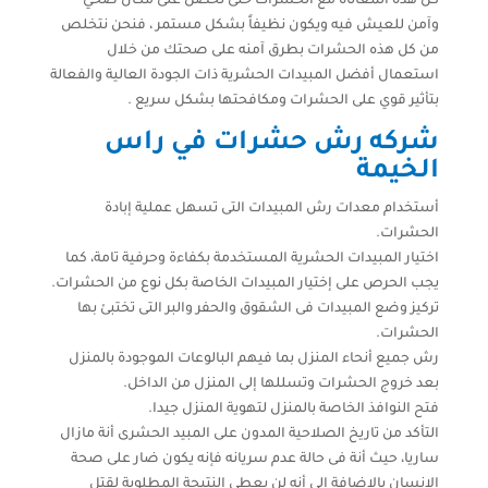
كل هذه المعاناة مع الحشرات حتى تحصل على مكان صحي
وآمن للعيش فيه ويكون نظيفاً بشكل مستمر ، فنحن نتخلص
من كل هذه الحشرات بطرق آمنه على صحتك من خلال
استعمال أفضل المبيدات الحشرية ذات الجودة العالية والفعالة
بتأثير قوي على الحشرات ومكافحتها بشكل سريع .
شركه رش حشرات في راس
الخيمة
أستخدام معدات رش المبيدات التى تسهل عملية إبادة
الحشرات.
اختيار المبيدات الحشرية المستخدمة بكفاءة وحرفية تامة، كما
يجب الحرص على إختيار المبيدات الخاصة بكل نوع من الحشرات.
تركيز وضع المبيدات فى الشقوق والحفر والبر التى تختبئ بها
الحشرات.
رش جميع أنحاء المنزل بما فيهم البالوعات الموجودة بالمنزل
بعد خروج الحشرات وتسللها إلى المنزل من الداخل.
فتح النوافذ الخاصة بالمنزل لتهوية المنزل جيدا.
التأكد من تاريخ الصلاحية المدون على المبيد الحشرى أنة مازال
ساريا، حيث أنة فى حالة عدم سريانه فإنه يكون ضار على صحة
الإنسان بالإضافة إلى أنه لن يعطي النتيجة المطلوبة لقتل