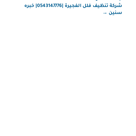
شركة تنظيف فلل الفجيرة |0543147776| خبره
سنين
→
شركة تنظيف في رأس الخيمة شركة تنظيف في رأس
الخيمة – تنظيف مضمون بأسعار معقولة إذا كنت تبحث
عن شركة تنظيف في رأس الخيمة تقدم خدمات شاملة
وسريعة، فنحن هنا لخدمتك. الخدمات المقدمة: تنظيف
الفلل والمنازل تنظيف الكنب والسجاد تنظيف الزجاج
تعقيم الأسطح والمطابخ 📞 تواصل معنا...