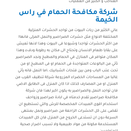
العناكب و الكثير من العمليات
شركة مكافحة الحمام في راس
الخيمة
عاني الكثير من ربات البيوت من تواجد الحشرات المنزلية
المختلفة الانواع مثل حشرات الصراصير والنمل المزلى فانهاا
من اكثر الحشرات تواجدا وشيوعا فى البيوت وهذا لانها تعيش
على بقايا طعام الانسان وتحتاج الى مكان به رطوبة ودفء وهذا
المكان متوافر فى المنازل في الحمام والمطبخ ونجد الصراصير
تأتي من البالوعات المتواجدة فى الحمام او فى المطبخ او من
تحت عتب الباب ومن بين فتحات الشبابيك ،اما النمل فانه يأتي
غالبا من المساحات الخضراء المزروعة شركة تنظيف القرب من
المنزل او من المصارف كذلك اذا كان المنزل فى الطابق الاضي
فان تواجد النمل والصراصير به يكون اكبر لهذا فان شركة
مكافحة صراصير تقدم خدمتاه في ابادة صراصير وزواحف
استخدام اقوى المبيدات المخصصة للرش والتي تستطيع ان
تقضى على كل الحشرات الزاحفة من صراصير ونمل بمنتهى
السرعة دون ان تستدعى الخروج من المنزل فان كل المبيدات
المستخدمة مكونة من مواد طبيعية ولا تسبب اضرار صحية