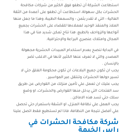
استطاعت الشركة أن تطفو فوق الكثير من شركات مكافحة
الحشرات بكل سهولة، استطاعت أن تطفو على أعمدة من الثقة
الغالية – التي لا تقدر بثمن – والسمعة الطيبة، وهذا ما جعل منها
الملاذ والمنقذ الوحيد لعملاءها للقضاء على الحشرات بجميع
أنواعها والزواحف بالطبع، هذا نتاج تمكن شديد منا في هذا
المجال وامتلاك عنصري البراعة والإحترافية.
في البداية ننصح بعدم استخدام المبيدات الحشرية مجهولة
المصدر، والتي لا تعرف عنها الكثير، لأنها في الاغلب تضر
بالإنسان .
يجب ان تكون جميع البلاعات ان تكون محكومة الغلق حتي لا
تسير حولها الحشرات وتنتقل عبر المواسير .
يجب عليك ان تعمل علي تأمين منزلك من القوارض عن طريق
سد الفتحات التي يدخل منها القوارض والحشرات، او وضع
سلك حتي تسد هذه الاماكن .
يجب العمل علي نظافة المنزل، او الشقة باستمرار حتي تحصل
علي أفضل نتيجة من النظافة، فاذا لم تستطيع فقط اتصل علينا
شركة مكافحة الحشرات في
راس الخيمة