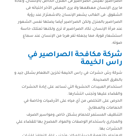
الصراصير: تعيش الصراصير فى المنزل الخاص بالإنسان، وعادة
ما يرى الإنسان معظمها ولا يرى البعض الأخر اختبائه فى
الشقوق. فى الغالب يشعر الإنسان بالاشمئزاز عند رؤية
الصراصير بالمنزل ولكن الصراصير أيضا يصلها نفس الشعور
عند مرآة الإنسان، تكاد الصراصير لا ترى ولكنها تمتلك حاسة
استشعار قوية، مما يجعله تفر هربا من الإنسان عند سماع
صوته.
شركة مكافحة الصراصير في
راس الخيمة
شركة رش حشرات في راس الخيمة تخزين الطعام بشكل جيد و
بالطرق الصحيحة.
استخدام المبيدات الحشرية التي تساعد على إبادة الحشرات
والقضاء عليها وتجنب انتشارها.
الحرص على التخلص من أي مياه على الأرضيات وخاصة في
الحمامات والمطابخ.
التنظيف المستمر للحمام بشكل خاص ومواسير الصرف
والمجاري باستخدام الوصفات والمواد المصرح بها للقضاء علي
الحشرات بها.