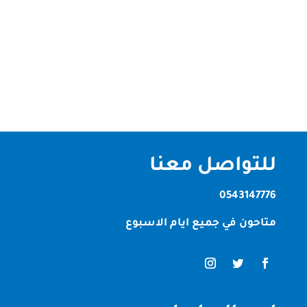
العديد من المشاريع السكنية والتجارية في دولة
الإمارات، حيث يوفر حلاً مريحاً وجمالياً وصديقاً للبيئة. في
إمارة أم القيوين، تبرز الشركات المتخصصة في تركيب
العشب الصناعي كخيار...
للتواصل معنا
0543147776
متاحون في جميع ايام الاسبوع