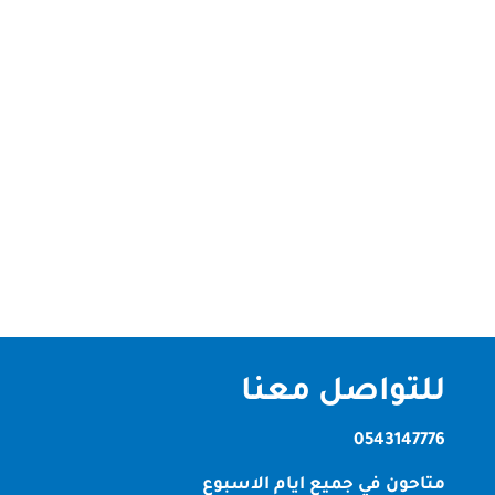
شركة تنظيف في الشارقة شركة تنظيف في الشارقة –
جودة واحتراف هل تبحث عن شركة تنظيف في الشارقة
موثوقة؟ انت في المكان الصحيح حيث اننا نقدم أفضل
خدمات تنظيف متقدمة للمنازل و المكاتب مع فريق عمل
مدرب ومعدات متطورة. الخدمات المتوفرة: تنظيف
الفلل في الشارقة تنظيف الكنب و...
للتواصل معنا
0543147776
متاحون في جميع ايام الاسبوع