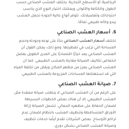
الرياضية، أو الأسطح التجارية. يختلف العشب الصناعي حسب
الطول والكثافة والألوان، ويمكنك اختيار النوع الذي يناسب
احتياجاتك وتفضيلاتك. تتوفر أنواع عالية الجودة تجعل العشب
يبدو وكأنه طبيعي تمامًا.
6.
أسعار العشب الصناعي
تختلف
أسعار العشب الصناعي
بناءً على نوعه وجودته وحجم
المساحة التي ترغب في تغطيتها. ومع ذلك، يمكن القول أن
العشب الصناعي يعد خيارًا اقتصاديًا على المدى الطويل بفضل
انخفاض تكاليف الصيانة مقارنة بالعشب الطبيعي. كما أن
العشب الصناعي يعزز من مظهر المكان ويقلل من تكلفة المياه
التي قد تستهلكها المساحات المزروعة بالعشب الطبيعي.
7.
صيانة العشب الصناعي
على الرغم من أن العشب الصناعي لا يتطلب صيانة معقدة مثل
العشب الطبيعي، إلا أن هناك بعض الخطوات البسيطة
لضمان الحفاظ على مظهره الجمالي. تشمل الصيانة إزالة
الأوراق المتساقطة وتنظيف العشب بانتظام لضمان عدم
تراكم الأوساخ. بعض الشركات تقدم أيضًا خدمات تنظيف
وصيانة العشب الصناعي بشكل دوري.