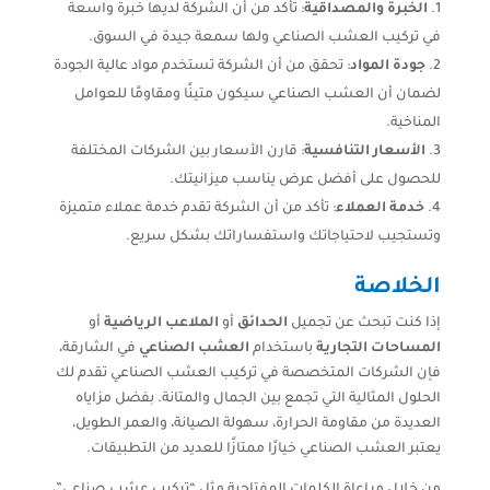
الخبرة والمصداقية
: تأكد من أن الشركة لديها خبرة واسعة
في تركيب العشب الصناعي ولها سمعة جيدة في السوق.
جودة المواد
: تحقق من أن الشركة تستخدم مواد عالية الجودة
لضمان أن العشب الصناعي سيكون متينًا ومقاومًا للعوامل
المناخية.
الأسعار التنافسية
: قارن الأسعار بين الشركات المختلفة
للحصول على أفضل عرض يناسب ميزانيتك.
خدمة العملاء
: تأكد من أن الشركة تقدم خدمة عملاء متميزة
وتستجيب لاحتياجاتك واستفساراتك بشكل سريع.
الخلاصة
إذا كنت تبحث عن تجميل
الحدائق
أو
الملاعب الرياضية
أو
المساحات التجارية
باستخدام
العشب الصناعي
في الشارقة،
فإن الشركات المتخصصة في تركيب العشب الصناعي تقدم لك
الحلول المثالية التي تجمع بين الجمال والمتانة. بفضل مزاياه
العديدة من مقاومة الحرارة، سهولة الصيانة، والعمر الطويل،
يعتبر العشب الصناعي خيارًا ممتازًا للعديد من التطبيقات.
من خلال مراعاة الكلمات المفتاحية مثل “تركيب عشب صناعي”،