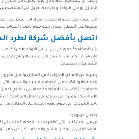
و بهذا لن يستطيع الحمام بأن يقف بالقرب من المنزل و
المنازل او حتى النوافذ و يقوم بها فريق من المتخصصي
التي تعمل على طلاؤها ببعض المواد التي تعمل على عكس 
تركيبها على أسطح المنزل حيث تقوم بإصدار أصوات ت
اتصل بأفضل شركة لطرد الح
شركة مكافحة حمام في دبي ان فى الاوانه الاخيرة ظهرت
وان هناك الكثير من الاشياء التى تسبب الازعاج لعملا
الشبابيك والتكييفات
وغيرها من الاماكن المتواجدة فى المنازل والفلل فقررت 
المكافحة والقضاء على الحمام والاشياء والاسباب التى 
الحمام ولا تكتفى شركة مكافحة حمام دبي بالقيام باعمال
الاساسية المميزة التى تساعد فى اعمال المكافحة والرش
باحد الشركات التى تقوم بهذه الخدمة على الاطلاق فاذا 
وتعانى من وجود
اى من المشكلات التى تظهر بسبب الحمام فعليك ان تقو
بالاضافة الى ان افضل النتائج والخدمات تكن من خلال تو