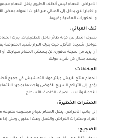
الأمراض: الحمام ليس أنظف الطيور، ينقل الحمام مجمو
والغبار الذي يدخل إلى المباني عبر قنوات الهواء، بعض 
و المكورات العقدية وغيرها.
تلف المباني:
بصرف النظر عن كونه طائر حامل للطفيليات، يترك الحم
عوامل شديدة التآكل، حيث يترك البراز شديد الحموضة بق
أن يزيد من سرعة تدهوره، لن يستثني الحمام سيارتك أو ا
يفسد جمال كل شيء حولك.
المخلفات:
الحمام منتج للريش وينثر مواد التعشيش في جميع أنحاء ا
يؤدي إلى التراكم السريع للفوضى وتجددها بمجرد الانته
التهوية وأنابيب الصرف الخاصة بالأسطح.
الحشرات الخطيرة:
إلى جانب الأمراض، ينقل الحمام بنجاح مجموعة متنوعة م
القراد وحشرات الفراش والقمل وعث الطيور، وحتى إذا غ
الضجيج: