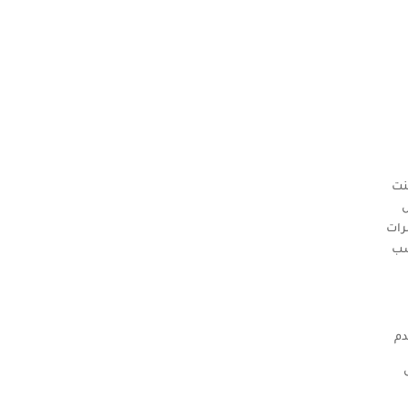
نت
ش
رات
سب
دم