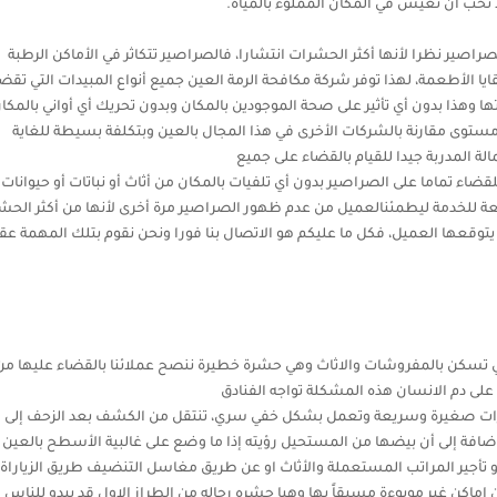
حب أن تعيش في المكان المملوء بالمياة.
صير نظرا لأنها أكثر الحشرات انتشارا، فالصراصير تتكاثر في الأماكن الرطبة
ايا الأطعمة، لهذا توفر شركة مكافحة الرمة العين جميع أنواع المبيدات التي تقض
ا وهذا بدون أي تأثير على صحة الموجودين بالمكان وبدون تحريك أي أواني بالمكا
 مستوى مقارنة بالشركات الأخرى في هذا المجال بالعين وبتكلفة بسيطة للغاية
لة المدربة جيدا للقيام بالقضاء على جميع
اء تماما على الصراصير بدون أي تلفيات بالمكان من أثاث أو نباتات أو حيوانات 
ابعة للخدمة ليطمئنالعميل من عدم ظهور الصراصير مرة أخرى لأنها من أكثر الح
ا يتوقعها العميل، فكل ما عليكم هو الاتصال بنا فورا ونحن نقوم بتلك المهمة ع
ي تسكن بالمفروشات والاثاث وهي حشرة خطيرة ننصح عملائنا بالقضاء عليها من
ى دم الانسان هذه المشكلة تواجه الفنادق
ات صغيرة وسريعة وتعمل بشكل خفي سري، تنتقل من الكشف بعد الزحف إلى
إضافة إلى أن بيضها من المستحيل رؤيته إذا ما وضع على غالبية الأسطح بالعين
 تأجير المراتب المستعملة والأثاث او عن طريق مغاسل التنضيف طريق الزياراة
ماكن غير موبوءة مسبقاً بها وهيا حشره رحاله من الطراز الاول قد يبدو للناس