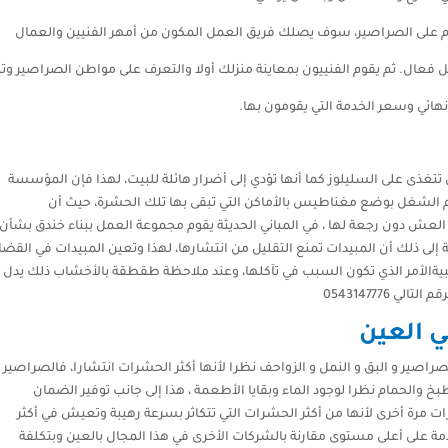
تام على الصراصير، سوف يصلك فريق العمل المكون من أمهر الفنيين والعمال
ال. ثم يقوم الفنييون بمعاينة منزلك أولا والتعرف على مواطن الصراصير وتح
هائي وسعر الخدمة التي يقومون بها.
تتغذى على السليلوز كما أنها تؤدي إلى أضرار هائلة للبيت، لهذا فإن المؤسسة
م الشغل بوضع مغناطيس بالأماكن التي تبقى بها تلك الحشرة، حيث أن
عش دون رجعة لها ، في المباني الحديثة يقوم مجموعة العمل ببناء خندق بشأن
إلى ذلك أن المبيدات تمنع التقليل من انتشارها، لهذا وتعين المبيدات في القضا
بيةالأمر الذي تكون السبب في تآكلها، وعند ملاحظة طقطقة بالأخشاب ذلك يدل
 0543147776
 العين
صير و البق و النمل و الزواحف نظرا لأنها أكثر الحشرات انتشارا، فالصراصير و
بخ والحمام نظرا لوجود الماء وبقايا الأطعمة ، هذا إلى جانب توفير الضمان
مرة أخرى لأنها من أكثر الحشرات التي تتكاثر بسرعة رهيبة وتعيش في أكثر
دمة على أعلى مستوى مقارنة بالشركات الأخرى في هذا المجال بالعين وبتكلفة