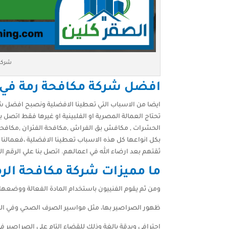
شركة 
افضل شركة مكافحة رمة في 
ايضا من الاسباب التي تعطينا الافضلية ونصبح افضل شر
تحتاج العمالة المصرية او الفلبينية او غيرها فقط اتص
الحشرات , مكافش بق الفراش ,مكافحة الفئران ,مكافحة
بكل انواعها كل هذه الاسباب تعطينا الافضلية ،فعمالن
ثقتهم بعد ارضاء الله في اعمالهم. اتصل بنا علي الرقم التالي 47776
ما مميزات شركة مكافحة الرم
ومن ثم يقوم الفنييون باستخدام المادة الفعالة ووضعها
ظهور الصراصير بها، مثل مواسير الصرف الصحي وفي الز
احترافي وبدقة بالغة وذلك للقضاء التام على الصراصير