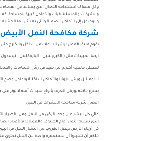
وكل منها له استخدامه الفعال الذي يساعد في القضاء 
والشركات والمستشفيات والأماكن كبيرة المساحة ,كما 
والوصول إلى الأماكن الصعبة والتي يعيش بها الحشرات ,و ال
شركة مكافحة النمل الأبيض 
يقوم فريق العمل برش البلاعات من الداخل والخارج مثل
ايضا المبيدات مثل ( الكيروسين – البايفكلس – نيسدول 
لتعطي فاعلية أكبر ,والتي تفيد في رش الحمامات والفت
الالوميتال ورش الزوايا والأماكن الداخلية وأماكن وضع ا
بسرع فائقة ،ورش الغرف بأنواع مبيدات آمنة لا تؤثر على 
افضل شركة مكافحة الحشرات في العين
عاني كل البشر على وجه الأرض من النمل ومن الأضرار ال
الذي يسببه النمل أمام الضيوف والعملاء؛ فالأعداد الض
كل أرجاء الأرض تجعل الهروب من انتشار النمل في البيوت
فلكم أن تتخيلوا أن مستعمرة واحدة من النمل تحتوي على