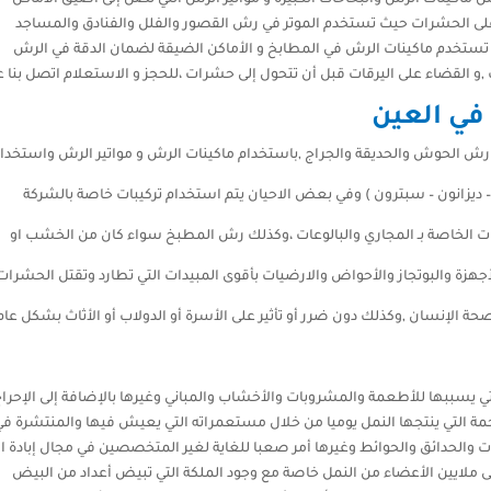
على الحشرات حيث تستخدم الموتر في رش القصور والفلل والفنادق والمساجد
تستخدم ماكينات الرش في المطابخ و الأماكن الضيقة لضمان الدقة في الرش
قضاء على اليرقات قبل أن تتحول إلى حشرات ،للحجز و الاستعلام اتصل بنا علي3147776
في العين
 رش الحوش والحديقة والجراج ,باستخدام ماكينات الرش و مواتير الرش واستخدا
– ديزانون – سبترون ) وفي بعض الاحيان يتم استخدام تركيبات خاصة بالشركة
حات الخاصة بـ المجاري والبالوعات ،وكذلك رش المطبخ سواء كان من الخشب او
لأجهزة والبوتجاز والأحواض والارضيات بأقوى المبيدات التي تطارد وتقتل الحشرات
صحة الإنسان ,وكذلك دون ضرر أو تأثير على الأسرة أو الدولاب أو الأثاث بشكل عام
تي يسببها للأطعمة والمشروبات والأخشاب والمباني وغيرها بالإضافة إلى الإحرا
خمة التي ينتجها النمل يوميا من خلال مستعمراته التي يعيش فيها والمنتشرة ف
 والحدائق والحوائط وغيرها أمر صعبا للغاية لغير المتخصصين في مجال إبادة ا
 ملايين الأعضاء من النمل خاصة مع وجود الملكة التي تبيض أعداد من البيض