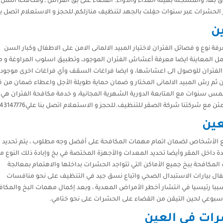
ثوق بها، والمسجلة بهيئة الغذاء والدواء. القضاء على بق الفراش ـ ومكافحة النمل
شرات عبر سنوات حفِلت بالجهد لتنظيف منازلكم.للحجز و الاستعلام اتصل بنا علي47776
ن
ة نوع و فصائل الفئران لاختيار المبيد الالمانى الامن على الاطفال وكبار السن
مل المعاينة ايضا معرفة أعشاش الفئران الموجود، وتطبيق اسلوب المراوغة و م
الفئران للوصول الى اعشاشها، و ايضا فراغات السقف وأي فراغات اخرى موجودة
 ثم رش المبيد الالمانى المختار و ضمان حماية طويلة الأجل واعطاء ضمان من 
 سنوات مع المتابعة الدورية الشهرية المجانية، و خدمة مكافحة الفئران هي 
مع شركتنا شركة الصقر للتنظيف.للحجز و الاستعلام اتصل بنا علي0543147776
عين
لأشخاص لضمان اتمام مهمات المكافحة على أفضل وجه مطلوب ، يتم تحديد ن
 داخل المقر وأيضا تحديد المعدات والأجهزة المختصة في بخ وإبادة ذلك النوع م
مكافحة ببخ جميع الأماكن التي تتواجد الحشرات بداخلها والاهتمام بمعالجة
قفال بيارات الاستبدال الصحي واتباع نسق جيد في التنظيف على نحو منافسات
با رئيسيا في انتشار أخطر الأمراض المعدية ، وبعد إكمال مهمات البخ والمكاف
وعي لحين التيقن من القضاء على الحشرات على نحو ختامي.
ات في العين