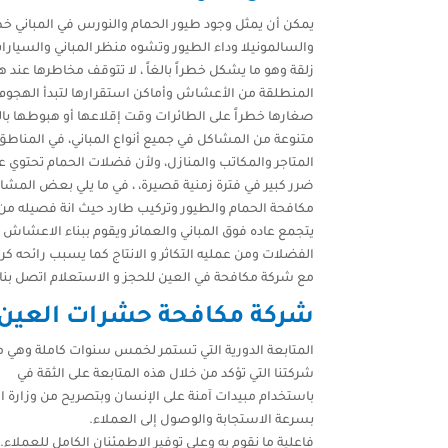
يمكن أن يمثل وجود طيور الحمام والنورس في المباني خط
والسالمونيلا وداء الطيور وتشوه منظر المباني والسيار
زلقة وهو ما يشكل خطراً بالغاً ، لا تتوقف مخاطرها عند 
المنطلقة من الأعشاش وأماكن استقرارها لتبدأ الهجوم 
صغارها خطراً على الطائرات وقت إقلاعها أو هبوطها بال
متنوعة من المشاكل في جميع أنواع المباني، في المنا
المتاجر والمكاتب والمنازل، ولأن فضلات الحمام تحتو
ضرر كبير في فترة زمنية قصيرة، ، في ما يلي بعض المش
مكافحة الحمام والطيور وتركيب طارد حيث انة فصيله من
يتجمع عاده فوق المباني والعمائر ويقوم ببناء الاعشاش
الفضلات ومن عمليه التكاثر و الانتاج كما يسبب رائحه كر
مع شركة مكافحة في العين للحجز و الاستعلام اتصل بنا علي147776
شركة مكافحة حشرات العين
المتابعة الدورية التي تستمر لخمس سنوات كاملة وهي 
شركتنا التي تؤكد من خلال هذه المتابعة على الثقة في
باستخدام مبيدات آمنة على الإنسان وبتصريح من وزارة 
بسرعة الاستجابة والوصول إلى العملاء.
فاعلية ما نقوم به وعلى توفير الاطمئنان الكامل للعملاء.