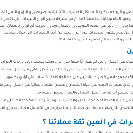
 و الزواحف نظرا لأنها أكثر الحشرات انتشارا، فالصراصير و البق و النمل تتكاث
وجود الماء وبقايا الأطعمة، لهذا توفر الشركة جميع أنواع المبيدات التي تقضي تم
 بدون أي تأثير على صحة الموجودين بالمكان وبدون تحريك أي أواني بالمكان ، هذا
ل من عدم ظهور الحشرات مرة أخرى لأنها من أكثر الحشرات التي تتكاثر بسرعة
 الاستعلام اتصل بنا علي0543147776
ن
اء على النمل، والتي لم تفلح أيًا منها حتى الآن، وذلك بسبب زيادة درجات الحرارة
حثا عن الغذاء ،ولذلك فإذا كنت ترغب في التخلص بشكل نهائي من النمل بمختلف
ة بمجموعة من الخبراء القادرين على معالجة كافة الأسباب التي تؤدي بظهور
وات والمعدات الآمنة على حياة الإنسان وتضمن القضاء نهائيًا على النمل، وهم ما
ل بجميع أنواعه من النمل المنزل والنمل الأبيض وغيره من
ا من وزارة الصحة لمكافحة النمل والحشرات ،توفر شركتنا كافة خدماتها على مدار
ات في العين ثقة عملائنا ؟
كينات الرش والبخاخات الكبيرة و مواتير الرش التي تصل إلى أضيق الأماكن