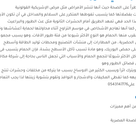
راً على الصحة حيث أنها تنشر الأمراض مثل مرض الإشريكية القولونية
ات بفضلاتها كما يتسبب تغوطها المتكرر على السلالم والمداخل في أن تكون ال
هذا الحد فهي تمهد الطريق أمام الحشرات الثانوية مثل عث الطيور والبراعيث
كما أنها تهاجم الأشخاص في موسم التزاوج أثناء محاولتها لحماية أعشاشها و
قرب منها ،الحمام هو النوع الأكثر شيوعا من فئة طيور الآفات، وهو يسبب مجمو
طق الحضرية ، من المطارات إلى منشآت التصنيع ومحطات توليد الطاقة وأسطح
ي على حمض اليوريك، وهو مادة تسبب تآكل الأسطح بشدة، فإن الحمام يتسبب في
اكل الأكثر شيوعًا لتجمع الحمام والأسباب التي تجعل الناس بحاجة إلى شركة 
 فصائل الطيور وهو
 ويترك اثرآ ويسبب الكثير من الاوساخ بسبب ما يتركه من مخلفات وحشرات تنتج 
يهه كما تغطي المكيفات والاشجار و النوافذ وتقوم بتشوية زينتها لذا يجب التعا
0543
من أهم مميزات
الصحة المصرية