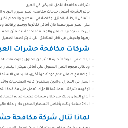
شركات مكافحة النمل الابيض في العين
توفر الشركة أفضل خدمات مكافحة الصراصير و البق و النمل
الأماكن الرطبة بالمنزل وخاصة في المطبخ والحمام نظرا ل
على الصراصير مهما كان أماكن تكاثرها ووضع يرقاتها وهذا
إلى جانب توفير الضمان والمتابعة للخدمة ليطمئن العمي
رهيبة وتعيش في أكثر المناطق التي لا يتوقعها العميل .للحجز و
شركات مكافحة حشرات العي
ازدادت في الآونة الأخيرة الكثير من الحلول والوصفات للقض
وبالتالي هجوم النمل المهول على أماكن عيش الإنسان ب
أنواعه مع ضمان عدم عودته مرة أخرى، فلابد من الاستعان
النمل في المنازل ،والذين يمتلكون كافة الصلاحيات والأد
توفرهم شركتنا لعملائها الأعزاء ،تعمل على مكافحة النم
أنواع النمل، وذلك من خلال مبيدات معينة قد تم اعتماده
الـ 24 ساعة وذلك بأفضل الأسعار المطروحة، وبدقة عالية تضمن لنا رضاء عملاءنا عن خدماتنا واستمرارهم في التعامل معنا..للحجز و الاستعلام اتصل بنا علي0543147776
لماذا تنال شركة مكافحة حشر
تستخدم شركة مكافحة حشرات العين افضل المعدات من ما