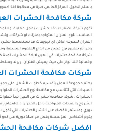
المبيدات الحشرية الألمانية والإيطالية والبريطانية المو
بأسلم الطرق، المركز العالمي خبرة في معالجة آفة ظهور الح
شركة مكافحة الحشرات العي
تقوم شركة الصقر لابادة الحشرات بعمل معاينة اولا لمعرف
المناسب لنوع الفئران المتواجد بمنزلك او شركتك. وتش
الفئران لمعرفة اماكن اى تجويفات قد تستخدمها حشرة 
ومن ثم تطبيق نوع معين من انواع الطعوم المختلفة ومن
شركة مكافحة حشرات في العين لابادة الحشرات لمدة خمس
وفعالية لأننا نركز على حيث يعيش الفئران، ويولد وستطمئن 
شركات مكافحة الحشرات ال
يهتم مجموعة العمل بتقسيم خطوات الشغل على جميع ا
المبيدات التي تتناسب مع مكافحة نوع الحشرات المتواجدة
الحشرات ، شركة مكافحة حشرات في العين تبدأ خطوات ال
الشروخ والفتحات المتواجدة داخل الجدران والاهتمام بإ
دوري ومستمر للقضاء على انتشار الحشرات التي تكون سب
يقوم أشخاص المؤسسة بفعل مواصلة دورية على نحو أسب
افضل شركات مكافحة الحشر