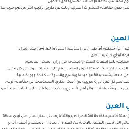
نوع المناسب لكافة الإصابات الحشرية لدى العميل
ضل طرق مكافحة الحشرات المنزلية وذلك عن طريق تركيب اكثر من نوع مبيد بما 
لعين
رى في منطقة أبو ظبي وفي المناطق المجاورة لها، ومن هذه المزايا:
رمة أو أي حشرات أخرى.
مطابقة للمواصفات الصحة والسلامة من وزارة الصحة العالمية.
مستويات، حيث هدفها الأول القضاء التام على حشرات الرمة في كل مكان.
عامل معها يشهد بدقة مواعيدها وبأسرع وقت وذات كفاءة وجودة عالية.
تعد لهم كل فترة دورة تدريبية عن أحدث الطرق المستخدمة في مكافحة الرمة.
لديها خدمة عملاء يعملون من أجل راحة السادة العملاء على مدار 24 ساعة وطوال أيام الأسبوع، حيث يقوموا
العين
ة أشهر، مكافحة آفة الصراصير وانتشارها على مدار العام، على أيدي عمالة
ئج التي ترضي العميل ،الوقاية من الفئران والجرذان، باستخدام أفضل أنواع