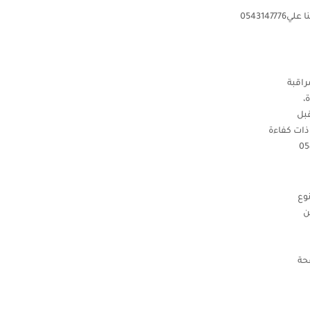
05431
راقبة
،
قبل
ذات كفاءة
وع
ن
حة