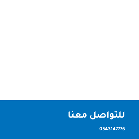
شركة تنظيف في محيصنة دبي | الصقر كلين لخدمات
التنظيف الشامل تُعد الصقر كلين أفضل شركة تنظيف
في محيصنة دبي واحدة من أكثر المناطق السكنية حيوية
داخل إمارة دبي، ولذلك أصبحت الحاجة إلى شركة تنظيف
في محيصنة دبي أمرًا ضروريًا للحفاظ على بيئة صحية
ونظيفة.ومع الانشغال اليومي...
للتواصل معنا
0543147776