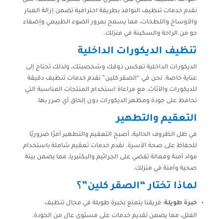
نقدم خدمات تنظيف النوافذ بطريقة احترافية تضمن إزالة الغبار
والأوساخ واللطخات، مما يسمح بمرور الضوء الطبيعي وإضفاء
جو من الراحة والسكينة في منزلك.
تنظيف الديكورات الداخلية
الديكورات الداخلية تعكس ذوقك وشخصيتك، ولذلك تحتاج إلى
عناية خاصة. نحن في “الصقر كلين” نقدم خدمات تنظيف دقيقة
للديكورات والأثاث، مع مراعاة استخدام المنتجات المناسبة التي
تحافظ على جودة ومظهر الديكورات دون إلحاق أي ضرر بها.
التعقيم والتطهير
في ظل الظروف الحالية، أصبح التعقيم والتطهير أمرًا ضروريًا
للحفاظ على صحة الأسرة. نقدم خدمات تعقيم شاملة باستخدام
مواد آمنة وفعالة تقضي على الجراثيم والبكتيريا، مما يضمن بيئة
صحية وآمنة في منزلك.
لماذا تختار “الصقر كلين”؟
خبرة طويلة
: فريقنا يتمتع بخبرة طويلة في مجال تنظيف
الفلل، مما يضمن تقديم خدمات على مستوى عالٍ من الجودة.