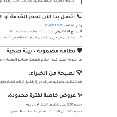
“شركة محترفة، خدمة تنظيف المراتب كانت رائعة، وال
📞 اتصل بنا الآن لحجز الخدمة أو 
رقم الهاتف
:
0543147776
الموقع الإلكتروني
:
https://elsaqr-cleaning.com
📍 متواجدون في دبي وجاهزون لخدمتك 7 أيام في الأسبوع
🛡️ نظافة مضمونة – بيئة صحية
في شركة الصقر كلين،
نلتزم بتطبيق معايير الصحة وال
💡 نصيحة من الخبراء:
قم بتنظيف وتعقيم منزلك دوريًا لتقليل تراكم الغبار والب
✨ عروض خاصة لفترة محدودة:
خصم 20% على تنظيف الفلل لأول مرة
خصم 15% على الباقات الشهرية لتنظيف الشقق