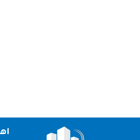
شركة جلي وتلميع رخام ابوظبي نقدم لكم افضل شركة 
الامارات العربية لذلك قدمت لكم شركة جلي وتلميع ر
اهم