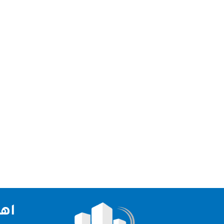
شركة تنظيف خزانات عجمان يتوفر لدى شركة تنظيف خزا
خدمة الطوارئ على مدار اليوم لتلبية احتياجات العم
اهم