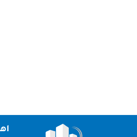
شركة جلي وتلميع رخام ابوظبي نقدم لكم افضل شركة 
الامارات العربية لذلك قدمت لكم شركة جلي وتلميع ر
اهم