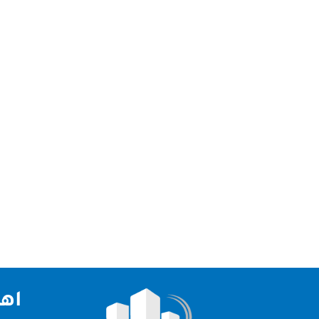
تقدم شركة تنظيف خزانات في دبي افضل خدمات تنظي
خزانات في دبي شركتنا من افضل الشركات في الامار
اهم