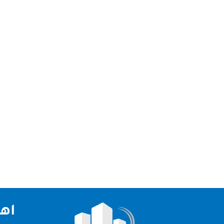
تقدم شركة تنظيف خزانات في دبي افضل خدمات تنظي
خزانات في دبي شركتنا من افضل الشركات في الامار
اهم