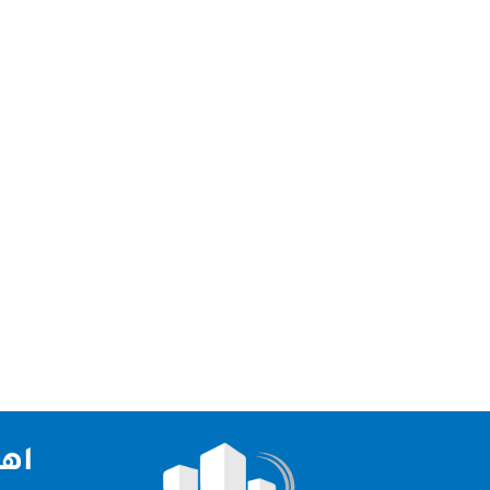
شركة جلي وتلميع رخام دبي نقدم لكم افضل شركة جلي و
تعتبر شركتنا الاولي و الرائدة في مجال التشطيبات و 
اهم