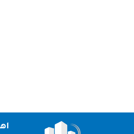
شركة جلي وتلميع رخام ابوظبي نقدم لكم افضل شركة 
الامارات العربية لذلك قدمت لكم شركة جلي وتلميع ر
اهم