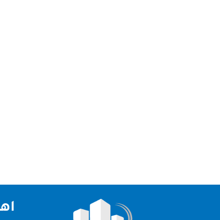
شركة جلي وتلميع رخام دبي نقدم لكم افضل شركة جلي و
تعتبر شركتنا الاولي و الرائدة في مجال التشطيبات و 
اهم