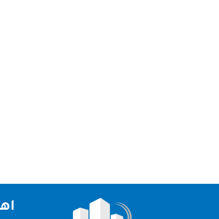
شركة تنظيف خزانات عجمان يتوفر لدى شركة تنظيف خزا
خدمة الطوارئ على مدار اليوم لتلبية احتياجات العم
اهم