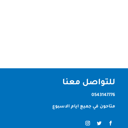
تنظيف السجاد بالبخار إذا كنت تبحث عن شركة تنظيف
سجاد في الورقاء بدبي تقدم لك خدمة احترافية وسريعة،
فإن الصقر كلين هي الخيار المثالي. نحن نمتلك خبرة
طويلة في مجال تنظيف السجاد بالبخار، ونوفر خدماتنا في
جميع أنحاء...
للتواصل معنا
0543147776
متاحون في جميع ايام الاسبوع