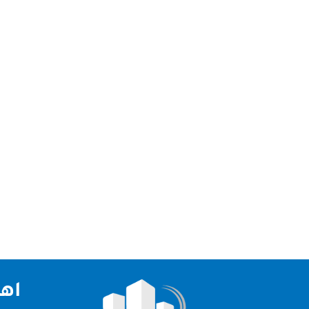
نعد افضل شركة تنظيف سجاد في عجمان و الامارات
بانها افضل الشركات في الامارات العربية حيث انها ت
اهم