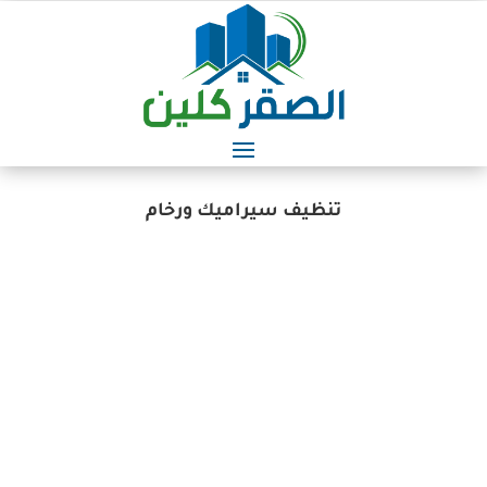
تنظيف سيراميك ورخام