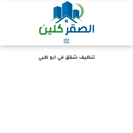
تنظيف شقق في ابو ظبي