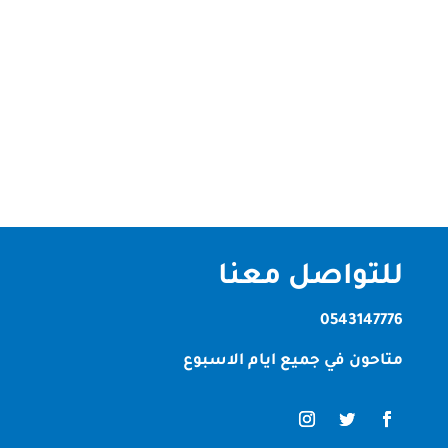
الشارقة شركتنا افضل واحسن شركة في مجال
التنظيف إذا كنت تمتلك فيلا أو تسكن في واحدة، فأنت
تعلم مدى صعوبة تنظيفها بشكل منتظم وفعال. الفلل
تتميز بمساحاتها الواسعة وتصاميمها المختلفة، والتي
تتطلب عناية خاصة ومهارة عالية في...
للتواصل معنا
0543147776
متاحون في جميع ايام الاسبوع