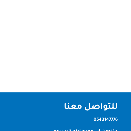
شركة تنظيف كنب دبي شركتنا من افضل شركة تنظيف
كنب دبي حيث انها تقدم حيث ان شركتنا من الشركات
الرائدة في الامارات العربية وذلك لما تمتلكه من العديد
من الامكانيات منها الاجهزة والمعدات الحديثة التي تم
استرداها من الخارج بالاضافة الي فريق عمل من امهر
العمال والفنيين الذين...
للتواصل معنا
0543147776