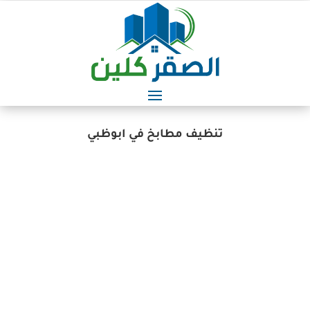
تنظيف مطابخ في ابوظبي